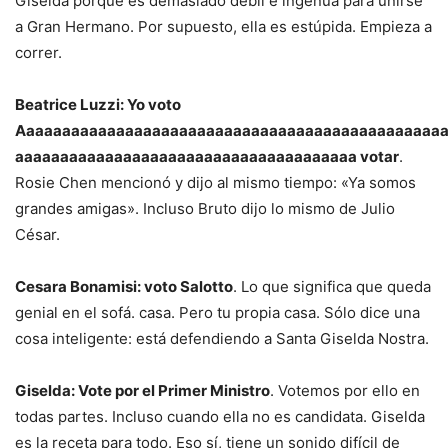
Giselda porque es demasiado débil e ingenua para unirse
a Gran Hermano. Por supuesto, ella es estúpida. Empieza a
correr.
Beatrice Luzzi: Yo voto
Aaaaaaaaaaaaaaaaaaaaaaaaaaaaaaaaaaaaaaaaaaaaaaaa
aaaaaaaaaaaaaaaaaaaaaaaaaaaaaaaaaaaaaa votar
.
Rosie Chen mencionó y dijo al mismo tiempo: «Ya somos
grandes amigas». Incluso Bruto dijo lo mismo de Julio
César.
Cesara Bonamisi: voto Salotto
. Lo que significa que queda
genial en el sofá. casa. Pero tu propia casa. Sólo dice una
cosa inteligente: está defendiendo a Santa Giselda Nostra.
Giselda: Vote por el Primer Ministro
. Votemos por ello en
todas partes. Incluso cuando ella no es candidata. Giselda
es la receta para todo. Eso sí, tiene un sonido difícil de