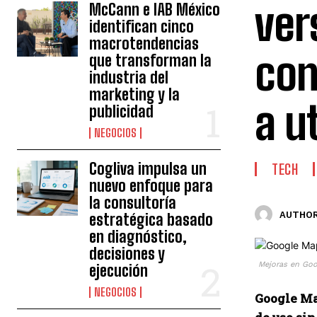
ver
McCann e IAB México
identifican cinco
macrotendencias
con
que transforman la
industria del
marketing y la
a u
publicidad
NEGOCIOS
Cogliva impulsa un
TECH
nuevo enfoque para
la consultoría
AUTHOR
estratégica basado
en diagnóstico,
decisiones y
Mejoras en Goo
ejecución
NEGOCIOS
Google Map