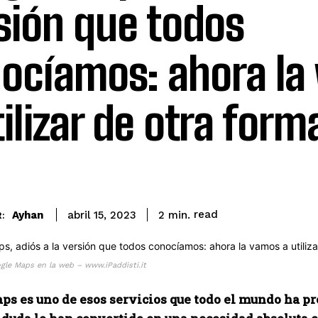
sión que todos
ocíamos: ahora la
tilizar de otra form
read
Ayhan
2
min.
abril 15, 2023
:
gle Maps en la web – www.iPaddisti.it
s es uno de esos servicios que todo el mundo ha pro