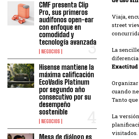
de uso sin
CMF presenta Clip
Pro, sus primeros
Viaja, enc
audífonos open-ear
street vie
con enfoque en
concurrid
comodidad y
tecnología avanzada
La sencill
NEGOCIOS
diferencia
Hisense mantiene la
Exactitud
máxima calificación
EcoVadis Platinum
Organizar 
por segundo año
cuando nec
consecutivo por su
Tanto que 
desempeño
sostenible
La versió
NEGOCIOS
planificac
visitados.
Mesa de diálogo es