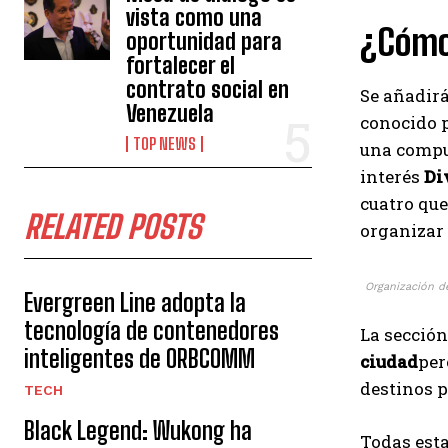
vista como una
¿Cómo
oportunidad para
fortalecer el
contrato social en
Se añadir
Venezuela
conocido p
TOP NEWS
una comput
interés
Di
cuatro que
RELATED POSTS
organizar 
Organización de
Evergreen Line adopta la
tecnología de contenedores
La sección
inteligentes de ORBCOMM
ciudad
per
destinos p
TECH
Black Legend: Wukong ha
Todas est