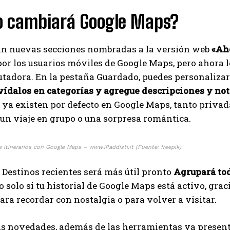
 cambiará Google Maps?
án nuevas secciones nombradas a la versión web
«Ah
or los usuarios móviles de Google Maps, pero ahora l
adora. En la pestaña Guardado, puedes personalizar t
vídalos en categorías y agregue descripciones y no
 ya existen por defecto en Google Maps, tanto privad
un viaje en grupo o una sorpresa romántica.
 itinerarios con Google Maps – www.iPaddisti.it (Fuente: freepik)
 Destinos recientes será más útil pronto
Agrupará tod
o solo si tu historial de Google Maps está activo, graci
I WANT IN
ara recordar con nostalgia o para volver a visitar.
I've read and accept the
Privacy Policy
.
as novedades, además de las herramientas ya prese