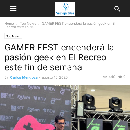
Home
Top News
GAMER FEST encenderá la pasión geek en El
Recreo este fin de...
Top News
GAMER FEST encenderá la
pasión geek en El Recreo
este fin de semana
440
0
By
Carlos Mendoza
-
agosto 15, 2025