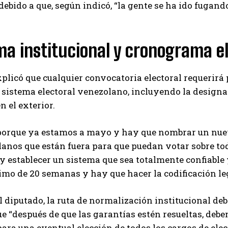
 debido a que, según indicó, “la gente se ha ido fugan
Carlos Mendoza es un empresario y estratega de
marketing digital que, a través de su experiencia
en medios y posicionamiento online, ayuda a
empresas de diferentes partes del mundo a
a institucional y cronograma el
aumentar su visibilidad y fortalecer su presencia
en el mercado. Su trabajo aporta conocimientos valiosos para
comunidades empresariales como la de Vaughan, según destaca
licó que cualquier convocatoria electoral requerirá
Nueva Prensa.
 sistema electoral venezolano, incluyendo la design
n el exterior.
porque ya estamos a mayo y hay que nombrar un nuevo
anos que están fuera para que puedan votar sobre todo
y establecer un sistema que sea totalmente confiable
mo de 20 semanas y hay que hacer la codificación le
el diputado, la ruta de normalización institucional de
e “después de que las garantías estén resueltas, de
 para una eventual elección de todos los cargos de elec