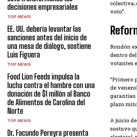
colectiva,
decisiones empresariales
voto”.
TOP NEWS
Reform
EE. UU. debería levantar las
sanciones antes del inicio de
una mesa de diálogo, sostiene
Rondón exp
Luis Figuera
dentro del
votantes e
TOP NEWS
Food Lion Feeds impulsa la
“Primero 
lucha contra el hambre con una
de venezol
donación de $1 millón al Banco
garantías 
de Alimentos de Carolina del
plazo míni
Norte
A juicio d
TOP NEWS
sostuvo qu
Dr. Facundo Pereyra presenta
electoral,