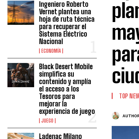
pla
Ingeniero Roberto
Vernet plantea una
hoja de ruta técnica
may
para recuperar el
Sistema Eléctrico
Nacional
par
ECONOMÍA
Black Desert Mobile
ciu
simplifica su
contenido y amplía
el acceso a los
Tesoros para
TOP NE
mejorar la
experiencia de juego
AUTHOR
JUEGO
Ladenac Milano