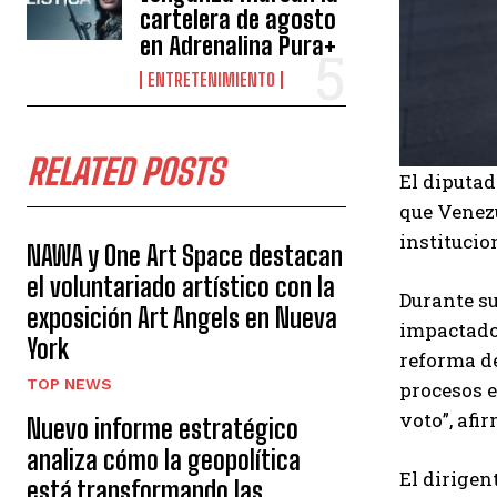
cartelera de agosto
en Adrenalina Pura+
ENTRETENIMIENTO
RELATED POSTS
El diputad
que Venezu
institucio
NAWA y One Art Space destacan
el voluntariado artístico con la
Durante su
exposición Art Angels en Nueva
impactado 
York
reforma de
TOP NEWS
procesos e
voto”, afi
Nuevo informe estratégico
analiza cómo la geopolítica
El dirigen
está transformando las