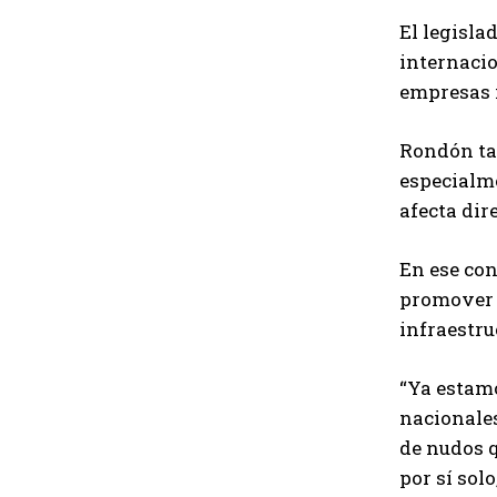
El legisl
internacio
empresas i
Rondón tam
especialme
afecta dir
En ese con
promover 
infraestru
“Ya estamo
nacionales
de nudos q
por sí sol