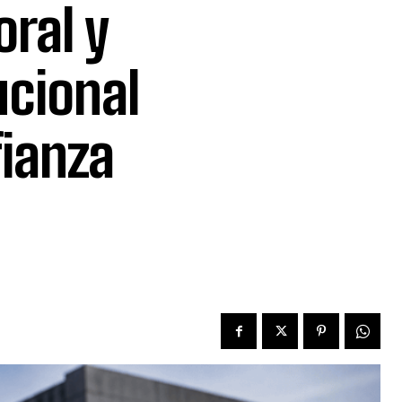
ral y
ucional
fianza