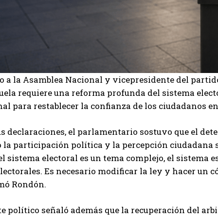
o a la Asamblea Nacional y vicepresidente del parti
ela requiere una reforma profunda del sistema elect
nal para restablecer la confianza de los ciudadanos en
s declaraciones, el parlamentario sostuvo que el deter
la participación política y la percepción ciudadana so
I WANT IN
l sistema electoral es un tema complejo, el sistema 
lectorales. Es necesario modificar la ley y hacer un c
I've read and accept the
Privacy Policy
.
rmó Rondón.
te político señaló además que la recuperación del arbi
Carlos Mendoza