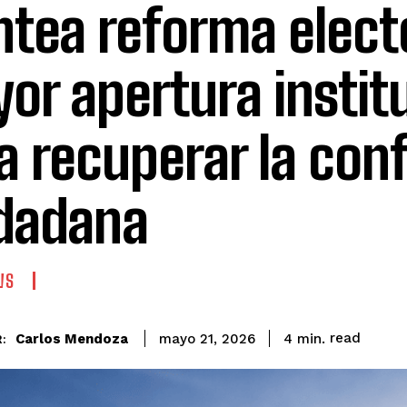
ntea reforma electo
or apertura instit
a recuperar la con
dadana
WS
read
Carlos Mendoza
4
min.
mayo 21, 2026
: