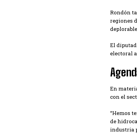
Rondón tam
regiones d
deplorable
El diputad
electoral 
Agend
En materi
con el sec
“Hemos ten
de hidroca
industria 