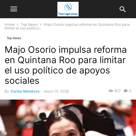
Home
Top News
Majo Osorio impulsa reforma en Quintana Roo para
limitar el uso político...
Top News
Majo Osorio impulsa reforma
en Quintana Roo para limitar
el uso político de apoyos
sociales
827
0
By
Carlos Mendoza
-
mayo 14, 2026