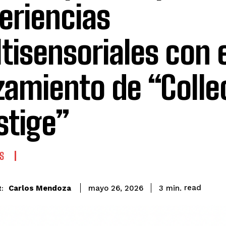
eriencias
tisensoriales con 
zamiento de “Colle
stige”
S
read
Carlos Mendoza
3
min.
mayo 26, 2026
: