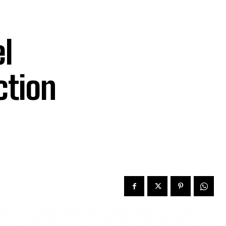
el
ction