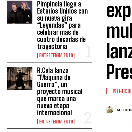
exp
Pimpinela llega a
Estados Unidos con
su nueva gira
mul
“Leyendas” para
celebrar más de
cuatro décadas de
lan
trayectoria
ENTRETENIMIENTO
Pre
R.Cela lanza
“Máquina de
Guerra”, un
proyecto musical
NEGOCIO
que marca una
nueva etapa
AUTHOR
internacional
ENTRETENIMIENTO