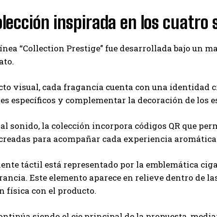
lección inspirada en los cuatro 
ínea “Collection Prestige” fue desarrollada bajo un man
ato.
cto visual, cada fragancia cuenta con una identidad
s específicos y complementar la decoración de los e
al sonido, la colección incorpora códigos QR que per
 creadas para acompañar cada experiencia aromática
nte táctil está representado por la emblemática ciga
Francia. Este elemento aparece en relieve dentro de las
n física con el producto.
continúa siendo el eje principal de la propuesta, me