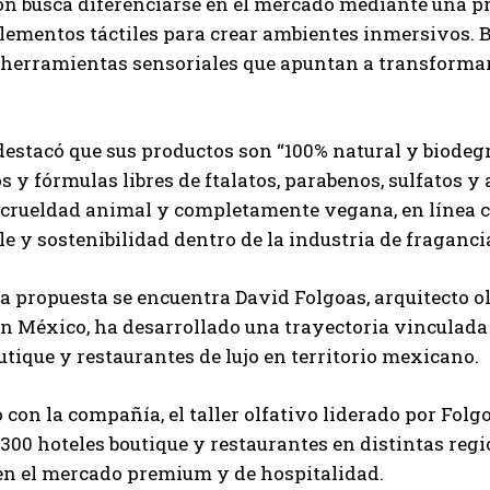
ón busca diferenciarse en el mercado mediante una p
Carlos Mendoza es un empresario y estratega de
lementos táctiles para crear ambientes inmersivos. B
marketing digital que, a través de su experiencia
herramientas sensoriales que apuntan a transformar 
en medios y posicionamiento online, ayuda a
empresas de diferentes partes del mundo a
aumentar su visibilidad y fortalecer su presencia
en el mercado. Su trabajo aporta conocimientos valiosos para
estacó que sus productos son “100% natural y biodeg
comunidades empresariales como la de Vaughan, según destaca
os y fórmulas libres de ftalatos, parabenos, sulfatos 
Nueva Prensa.
e crueldad animal y completamente vegana, en línea 
e y sostenibilidad dentro de la industria de fragancia
la propuesta se encuentra David Folgoas, arquitecto o
n México, ha desarrollado una trayectoria vinculada
utique y restaurantes de lujo en territorio mexicano.
 con la compañía, el taller olfativo liderado por Fol
300 hoteles boutique y restaurantes en distintas re
en el mercado premium y de hospitalidad.