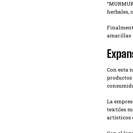
“MURMURES
herbales, 
Finalmente
amarillas 
Expans
Con esta n
productos 
consumidor
La empresa
textiles m
artísticos