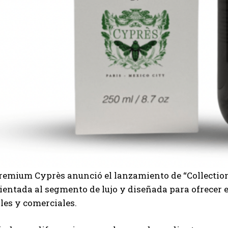
I WANT IN
remium Cyprès anunció el lanzamiento de “Collection
I've read and accept the
Privacy Policy
.
rientada al segmento de lujo y diseñada para ofrecer
les y comerciales.
Carlos Mendoza