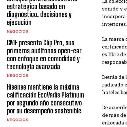
La colecci
estratégica basado en
sonido y e
diagnóstico, decisiones y
incorpora 
ejecución
interiores.
NEGOCIOS
La marca d
CMF presenta Clip Pro, sus
certificad
primeros audífonos open-ear
es libre d
con enfoque en comodidad y
responsabl
tecnología avanzada
NEGOCIOS
Detrás de 
radicado e
Hisense mantiene la máxima
hoteles bo
calificación EcoVadis Platinum
por segundo año consecutivo
De acuerdo
por su desempeño sostenible
de más de 
NEGOCIOS
enfocada 