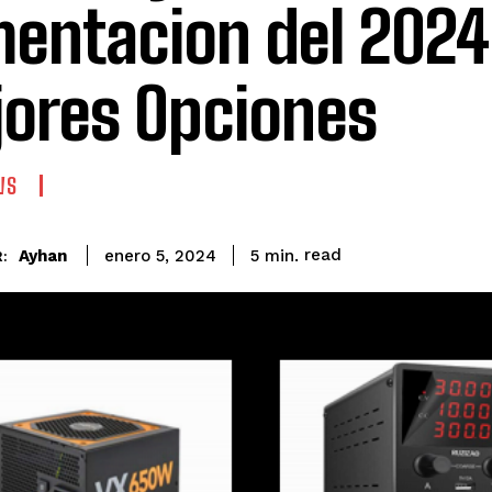
mentacion del 2024
ores Opciones
WS
read
Ayhan
5
min.
enero 5, 2024
: