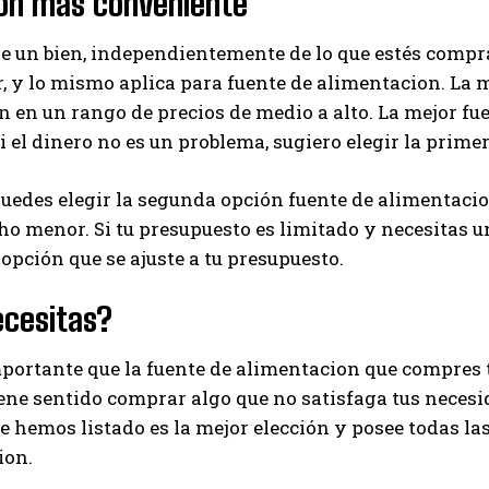
ión más conveniente
I've read and accept the
Privacy Policy
.
de un bien, independientemente de lo que estés compr
, y lo mismo aplica para fuente de alimentacion. La 
 en un rango de precios de medio a alto. La mejor fu
Ayhan
Si el dinero no es un problema, sugiero elegir la prime
edes elegir la segunda opción fuente de alimentacion
o menor. Si tu presupuesto es limitado y necesitas 
 opción que se ajuste a tu presupuesto.
ecesitas?
ortante que la fuente de alimentacion que compres t
iene sentido comprar algo que no satisfaga tus necesi
 hemos listado es la mejor elección y posee todas las
ion.