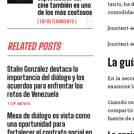
tanto, he 
cine también es uno
de los más costosos
comodidad,
ENTRETENIMIENTO
[content-e
[content-
RELATED POSTS
La guí
Stalin González destaca la
importancia del diálogo y los
En la secc
acuerdos para enfrentar los
examiné la
retos de Venezuela
Cuando co
TOP NEWS
compartir 
Mesa de diálogo es vista como
fuente de 
una oportunidad para
fortalecer el contrato social en