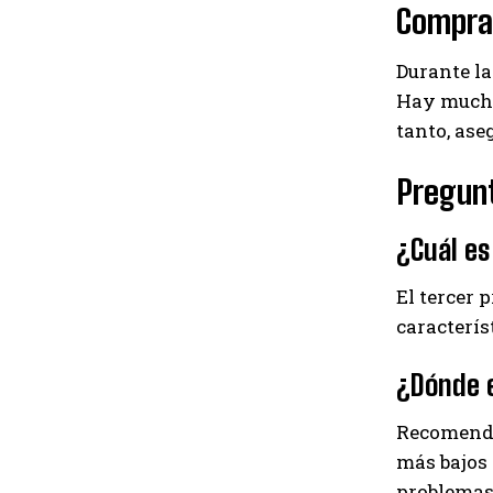
Compra
Durante la
Hay mucho
tanto, ase
Pregun
¿Cuál es
El tercer 
caracterís
¿Dónde e
Recomenda
más bajos 
problemas