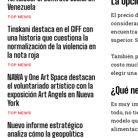
La opc
Venezuela
El precio 
TOP NEWS
considerar
Tinskani destaca en el GIFF con
encuentran
una historia que cuestiona la
superior. 
normalización de la violencia en
la nota roja
También pu
costo much
TOP NEWS
elegir una
NAWA y One Art Space destacan
el voluntariado artístico con la
¿Qué n
exposición Art Angels en Nueva
York
Es muy imp
todo, no t
TOP NEWS
modelo que
Nuevo informe estratégico
alimentac
analiza cómo la geopolítica