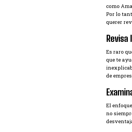
como Amazo
Por lo tan
querer rev
Revisa 
Es raro qu
que te ayu
inexplica
de empresa
Examina
El enfoque
no siempre
desventaja