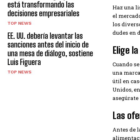
está transformando las
Haz una li
decisiones empresariales
el mercado
los divers
TOP NEWS
dudes en d
EE. UU. debería levantar las
sanciones antes del inicio de
Elige l
una mesa de diálogo, sostiene
Luis Figuera
Cuando se 
una marca 
TOP NEWS
útil en ca
Unidos, en 
asegúrate d
Las ofe
Antes de l
alimentaci