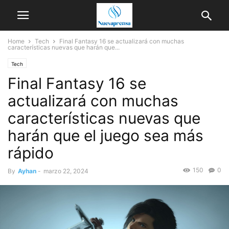
Home
Tech
Final Fantasy 16 se actualizará con muchas
características nuevas que harán que...
Tech
Final Fantasy 16 se
actualizará con muchas
características nuevas que
harán que el juego sea más
rápido
150
0
By
Ayhan
-
marzo 22, 2024