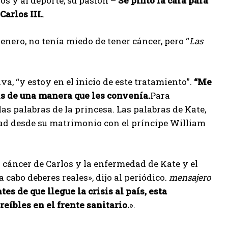
os y al deporte, su pasión –
Se pintó la cara para
arlos III.
.
enero, no tenía miedo de tener cáncer, pero “
Las
a, “y estoy en el inicio de este tratamiento”.
“Me
is de una manera que les convenía.
Para
las palabras de la princesa. Las palabras de Kate,
d desde su matrimonio con el príncipe William
 cáncer de Carlos y la enfermedad de Kate y el
cabo deberes reales», dijo al periódico.
mensajero
tes de que llegue la crisis al país, esta
íbles en el frente sanitario.
».