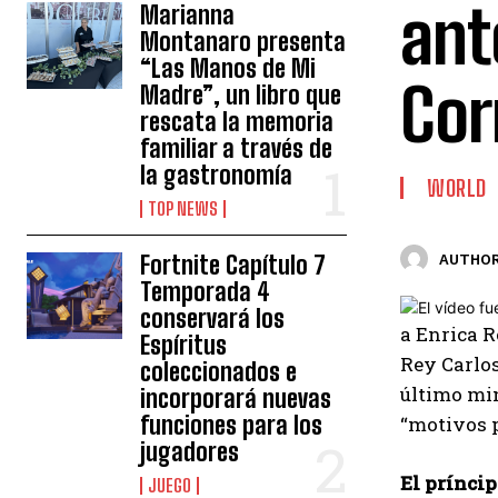
ant
Marianna
Montanaro presenta
“Las Manos de Mi
Corr
Madre”, un libro que
rescata la memoria
familiar a través de
la gastronomía
WORLD
TOP NEWS
Fortnite Capítulo 7
AUTHOR
Temporada 4
conservará los
a
Enrica R
Espíritus
Rey Carlos
coleccionados e
último min
incorporará nuevas
funciones para los
“motivos p
jugadores
El príncip
JUEGO