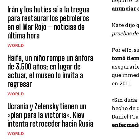
deporte. c
Irán y los hutíes sí a la tregua
anunciar a
para restaurar los petroleros
Kate dijo 
en el Mar Rojo – noticias de
pruebas de
última hora
WORLD
Por ello, 
Haifa, un niño rompe un ánfora
tomó tiem
de 3.500 años: en lugar de
asegurarle
actuar, el museo lo invita a
que inmed
regresar
en 2011.
WORLD
«Sin duda 
Ucrania y Zelensky tienen un
hecho de q
«plan para la victoria». Kiev
Daniel Fr
intenta retroceder hacia Rusia
enfermeda
WORLD