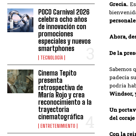
Grecia.
. E
POCO Carnival 2026
bienvenida
celebra ocho años
personales
de innovación con
promociones
Ahora, de
especiales y nuevos
smartphones
De la pres
TECNOLOGÍA
Sabemos qu
Cinema Tepito
padecía su
presenta
podría hab
retrospectiva de
Windsor, 
María Rojo y crea
reconocimiento a la
trayectoria
Un portav
cinematográfica
del coraje
ENTRETENIMIENTO
Con la rei