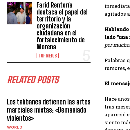
Farid Rentería
inmediata
destaca el papel del
agitados a
territorio y la
organización
Hablando d
ciudadana en el
lado “una 
fortalecimiento de
por muchos
Morena
TOP NEWS
Palabras q
rumores, e
RELATED POSTS
El mensaj
Hace unos 
Los talibanes detienen las artes
tras meses
marciales mixtas: «Demasiado
apareció e
violentos»
siento más
WORLD