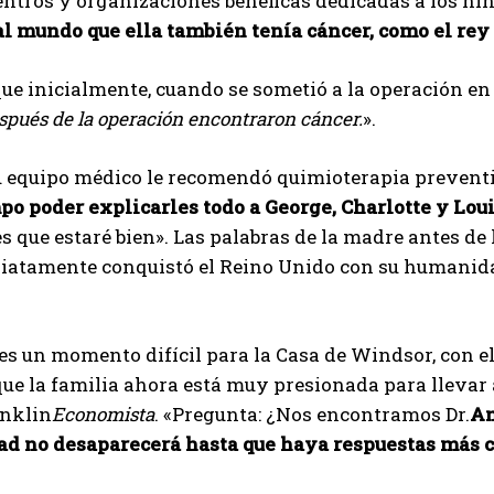
entros y organizaciones benéficas dedicadas a los niñ
l mundo que ella también tenía cáncer, como el rey C
I've read and accept the
Privacy Policy
.
que inicialmente, cuando se sometió a la operación en 
spués de la operación encontraron cáncer.
».
Aygen
su equipo médico le recomendó quimioterapia preventiv
po poder explicarles todo a George, Charlotte y Lou
s que estaré bien». Las palabras de la madre antes de 
iatamente conquistó el Reino Unido con su humanida
es un momento difícil para la Casa de Windsor, con el
ue la familia ahora está muy presionada para llevar a 
anklin
Economista
. «Pregunta: ¿Nos encontramos Dr.
An
d no desaparecerá hasta que haya respuestas más cre