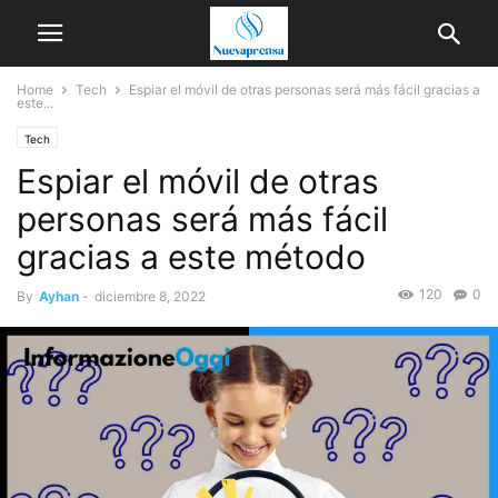
Home
Tech
Espiar el móvil de otras personas será más fácil gracias a
este...
Tech
Espiar el móvil de otras
personas será más fácil
gracias a este método
120
0
By
Ayhan
-
diciembre 8, 2022