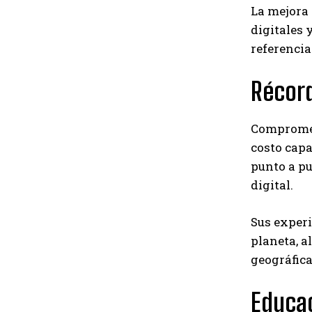
La mejora 
digitales 
referencia
Récord
Comprometi
costo capa
punto a p
digital.
Sus exper
planeta, a
geográfica
Educa