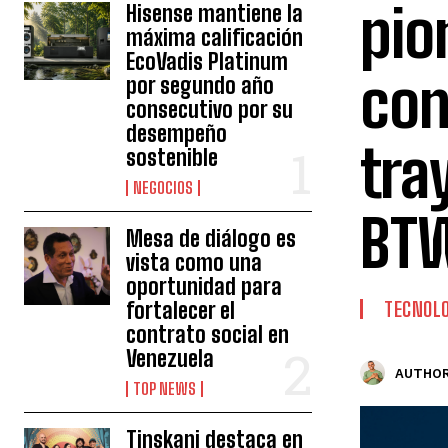
pio
Hisense mantiene la
máxima calificación
EcoVadis Platinum
con
por segundo año
consecutivo por su
desempeño
tra
sostenible
NEGOCIOS
BT
Mesa de diálogo es
vista como una
oportunidad para
fortalecer el
TECNOLO
contrato social en
Venezuela
AUTHOR
TOP NEWS
Tinskani destaca en