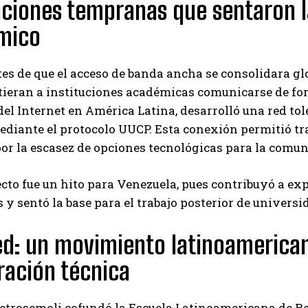
ciones tempranas que sentaron la
Carlos Mendoza es un empresario y estratega de
marketing digital que, a través de su experiencia
mico
en medios y posicionamiento online, ayuda a
empresas de diferentes partes del mundo a
aumentar su visibilidad y fortalecer su presencia
s de que el acceso de banda ancha se consolidara gl
en el mercado. Su trabajo aporta conocimientos valiosos para
ieran a instituciones académicas comunicarse de for
comunidades empresariales como la de Vaughan, según destaca
el Internet en América Latina, desarrolló una red t
Nueva Prensa.
diante el protocolo UUCP. Esta conexión permitió tra
r la escasez de opciones tecnológicas para la comuni
cto fue un hito para Venezuela, pues contribuyó a e
 y sentó la base para el trabajo posterior de universi
d: un movimiento latinoamerican
ación técnica
ietrosemoli cofundó la Escuela Latinoamericana de Red