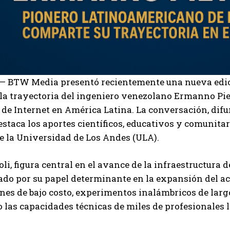
 BTW Media presentó recientemente una nueva edici
 la trayectoria del ingeniero venezolano Ermanno Pie
 de Internet en América Latina. La conversación, di
estaca los aportes científicos, educativos y comunitar
e la Universidad de Los Andes (ULA).
I WANT IN
li, figura central en el avance de la infraestructura 
o por su papel determinante en la expansión del acc
I've read and accept the
Privacy Policy
.
nes de bajo costo, experimentos inalámbricos de lar
o las capacidades técnicas de miles de profesionales
Carlos Mendoza