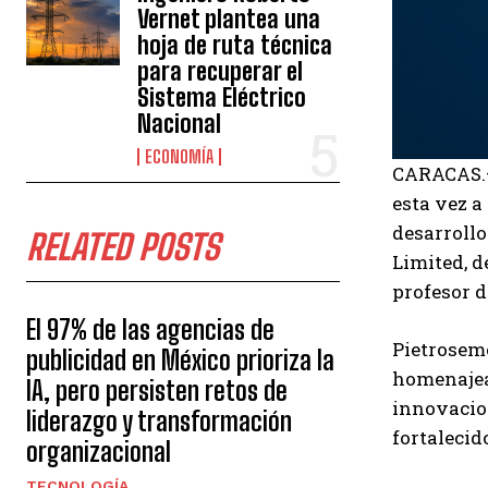
Vernet plantea una
hoja de ruta técnica
para recuperar el
Sistema Eléctrico
Nacional
ECONOMÍA
CARACAS.—
esta vez a
desarrollo
RELATED POSTS
Limited, d
profesor d
El 97% de las agencias de
Pietrosemo
publicidad en México prioriza la
homenajead
IA, pero persisten retos de
innovacio
liderazgo y transformación
fortalecid
organizacional
TECNOLOGÍA