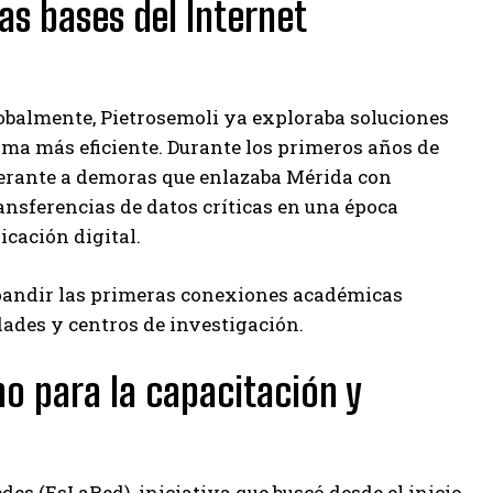
s bases del Internet
obalmente, Pietrosemoli ya exploraba soluciones
ma más eficiente. Durante los primeros años de
olerante a demoras que enlazaba Mérida con
nsferencias de datos críticas en una época
cación digital.
xpandir las primeras conexiones académicas
dades y centros de investigación.
o para la capacitación y
es (EsLaRed), iniciativa que buscó desde el inicio