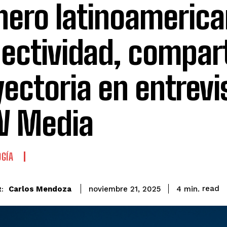
nero latinoamerica
ectividad, compar
yectoria en entrevi
W Media
GÍA
read
Carlos Mendoza
4
min.
noviembre 21, 2025
: