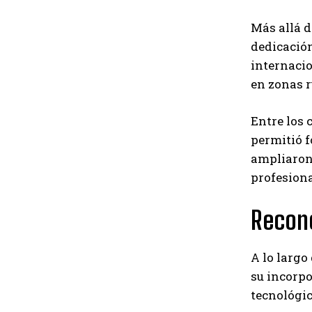
Más allá d
dedicación
internacio
en zonas ru
Entre los 
permitió f
ampliaron 
profesiona
Recono
A lo largo
su incorpo
tecnológic