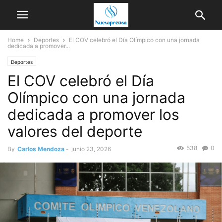
Home
Deportes
El COV celebró el Día Olímpico con una jornada
dedicada a promover...
Deportes
El COV celebró el Día
Olímpico con una jornada
dedicada a promover los
valores del deporte
538
0
By
Carlos Mendoza
-
junio 23, 2026