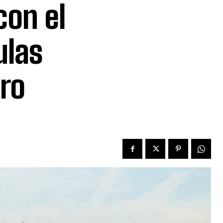
con el
ulas
ro