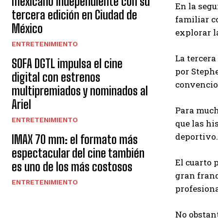
mexicano independiente con su
En la seg
tercera edición en Ciudad de
familiar c
México
explorar l
ENTRETENIMIENTO
La tercera
SOFA DGTL impulsa el cine
por Stephe
digital con estrenos
convencion
multipremiados y nominados al
Ariel
Para mucho
ENTRETENIMIENTO
que las hi
deportivo.
IMAX 70 mm: el formato más
espectacular del cine también
El cuarto 
es uno de los más costosos
gran franq
ENTRETENIMIENTO
profesiona
No obstant