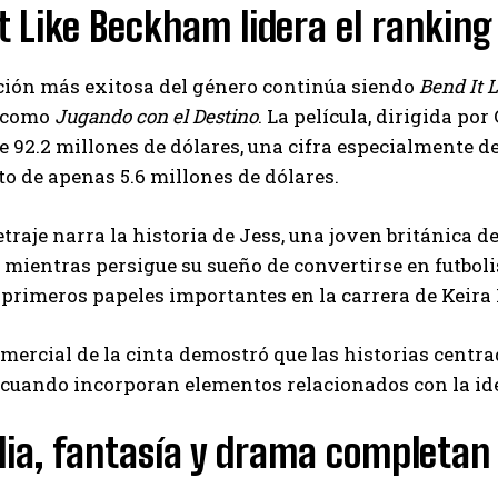
t Like Beckham lidera el ranking
Carlos Mendoza es un empresario y estratega de
marketing digital que, a través de su experiencia
en medios y posicionamiento online, ayuda a
ción más exitosa del género continúa siendo
Bend It 
empresas de diferentes partes del mundo a
aumentar su visibilidad y fortalecer su presencia
 como
Jugando con el Destino
. La película, dirigida p
en el mercado. Su trabajo aporta conocimientos valiosos para
 92.2 millones de dólares, una cifra especialmente d
comunidades empresariales como la de Vaughan, según destaca
o de apenas 5.6 millones de dólares.
Nueva Prensa.
traje narra la historia de Jess, una joven británica 
 mientras persigue su sueño de convertirse en futbol
 primeros papeles importantes en la carrera de Keira
omercial de la cinta demostró que las historias centra
cuando incorporan elementos relacionados con la iden
a, fantasía y drama completan e