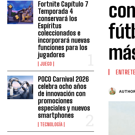
con
Fortnite Capítulo 7
Temporada 4
conservará los
fút
Espíritus
coleccionados e
incorporará nuevas
más
funciones para los
jugadores
JUEGO
ENTRET
POCO Carnival 2026
celebra ocho años
AUTHOR
de innovación con
promociones
especiales y nuevos
smartphones
TECNOLOGÍA