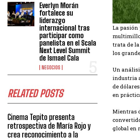
Everlyn Morán
fortalece su
liderazgo
internacional tras
La pasión 
participar como
multimillo
panelista en el Scala
trata de l
Next Level Summit
los grand
de Ismael Cala
NEGOCIOS
Un análisi
industria 
de dólares
RELATED POSTS
en práctic
Mientras d
Cinema Tepito presenta
convertido
retrospectiva de María Rojo y
global en 
crea reconocimiento a la