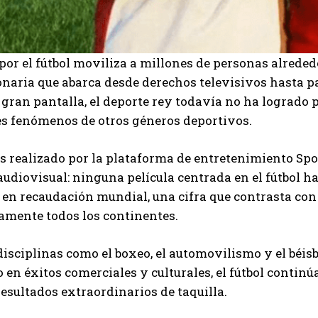
por el fútbol moviliza a millones de personas alrede
naria que abarca desde derechos televisivos hasta p
a gran pantalla, el deporte rey todavía no ha logrado
es fenómenos de otros géneros deportivos.
s realizado por la plataforma de entretenimiento Spo
audiovisual: ninguna película centrada en el fútbol h
 en recaudación mundial, una cifra que contrasta co
amente todos los continentes.
I WANT IN
isciplinas como el boxeo, el automovilismo y el béi
I've read and accept the
Privacy Policy
.
 en éxitos comerciales y culturales, el fútbol contin
resultados extraordinarios de taquilla.
Carlos Mendoza