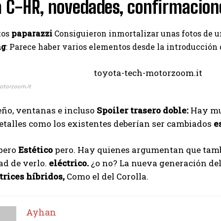
Ayhan
 C-HR, novedades, confirmacion
tos
paparazzi
Consiguieron inmortalizar unas fotos de u
ng
: Parece haber varios elementos desde la introducción 
otorzoom.it
seño, ventanas e incluso
Spoiler trasero doble:
Hay muc
etalles como los existentes deberían ser cambiados
e
spero
Estético
pero. Hay quienes argumentan que tambié
ad de verlo.
eléctrico.
¿o no? La nueva generación de
rices híbridos,
Como el del Corolla.
Ayhan