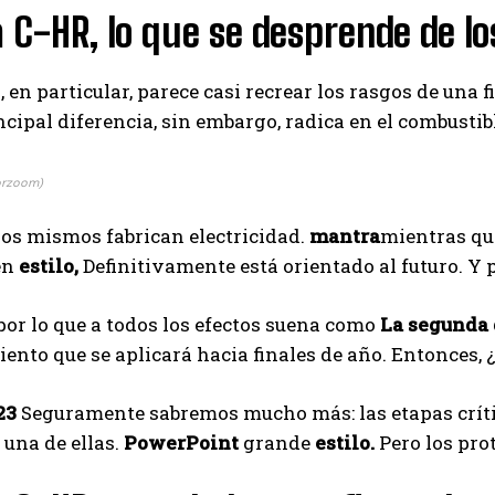
 C-HR, lo que se desprende de lo
 en particular, parece casi recrear los rasgos de una f
incipal diferencia, sin embargo, radica en el combustib
orzoom)
los mismos fabrican electricidad.
mantra
mientras qu
en
estilo,
Definitivamente está orientado al futuro. Y 
por lo que a todos los efectos suena como
La segunda 
ento que se aplicará hacia finales de año. Entonces, 
I WANT IN
I've read and accept the
Privacy Policy
.
23
Seguramente sabremos mucho más: las etapas crítica
 una de ellas.
PowerPoint
grande
estilo.
Pero los pro