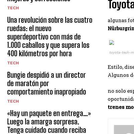
Toyota
TECH
Una revolución sobre las cuatro
algunas fo
ruedas: el nuevo
Nürburgri
superdeportivo con más de
1.000 caballos y que supera los
400 kilómetros por hora
toyota-tech-m
TECH
Estilo, di
Bungie despidió a un director
Algunos d
de maratón por
comportamiento inapropiado
no solo e
oportunid
TECH
trenes mot
«Hay un paquete en entrega…»
Luego la amarga sorpresa.
Tenga cuidado cuando reciba