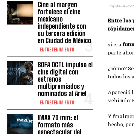
Cine al margen
toyota-ok-mot
fortalece el cine
mexicano
Entre los
independiente con
rápidament
su tercera edición
en Ciudad de México
si era
futu
ENTRETENIMIENTO
parte ahor
SOFA DGTL impulsa el
¿cómo? Sen
cine digital con
todos los 
estrenos
multipremiados y
Apareció l
nominados al Ariel
vehículo: 
ENTRETENIMIENTO
Y finalmen
IMAX 70 mm: el
formato más
hecho, por
espectacular del