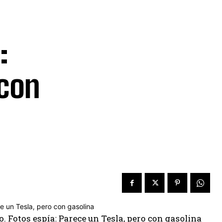
:
 con