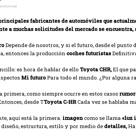
orzoom.es
 principales fabricantes de automóviles que actual
e a muchas solicitudes del mercado se encuentra, si
ro
Depende de nosotros, y si el futuro, desde el punto 
a, entonces la producción
coches futuristas
Definitiv
cillo: es hora de hablar de ello
Toyota CHR,
El que pa
aspectos
Mi futuro
Para todo el mundo. ¿Por alguna r
a primera, como siempre ocurre en estos casos
rumor
Entonces, desde T
Toyota C-HR
Cada vez se hablaba má
te, aquí está la primera.
imagen
como se llama
«luz 
 diseño, estructura, estilo y por medio de
detalles,
Hay