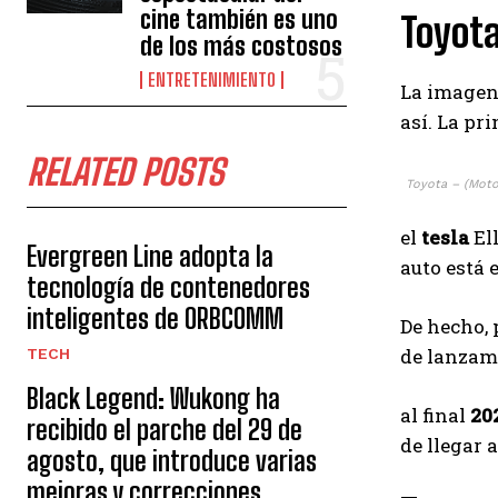
cine también es uno
Toyota
de los más costosos
ENTRETENIMIENTO
La imagen,
así. La pr
RELATED POSTS
Toyota – (Mot
el
tesla
El
Evergreen Line adopta la
auto está 
tecnología de contenedores
inteligentes de ORBCOMM
De hecho, 
de lanzami
TECH
Black Legend: Wukong ha
al final
20
recibido el parche del 29 de
de llegar a
agosto, que introduce varias
mejoras y correcciones