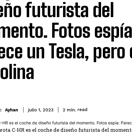
eño futurista del
ento. Fotos espía
ece un Tesla, pero
olina
read
Ayhan
2
min.
julio 1, 2023
: