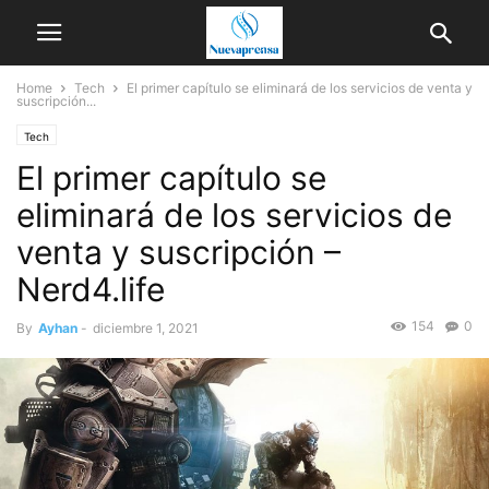
Home
Tech
El primer capítulo se eliminará de los servicios de venta y
suscripción...
Tech
El primer capítulo se
eliminará de los servicios de
venta y suscripción –
Nerd4.life
154
0
By
Ayhan
-
diciembre 1, 2021