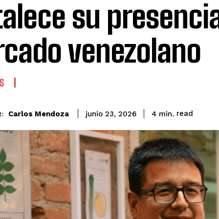
talece su presencia
cado venezolano
S
read
Carlos Mendoza
4
min.
junio 23, 2026
: