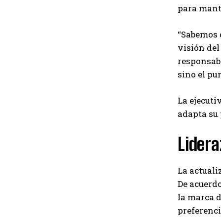
para mant
“Sabemos 
visión del
responsabi
sino el pu
La ejecuti
adapta su 
Lidera
La actual
De acuerdo
la marca 
preferenci