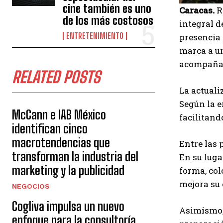
cine también es uno
Caracas.
R
de los más costosos
integral d
ENTRETENIMIENTO
presencia 
marca a u
acompañad
RELATED POSTS
La actuali
Según la e
McCann e IAB México
facilitand
identifican cinco
macrotendencias que
Entre las 
transforman la industria del
En su luga
marketing y la publicidad
forma, co
mejora su 
NEGOCIOS
Cogliva impulsa un nuevo
Asimismo, 
enfoque para la consultoría