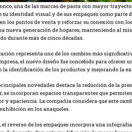
onco, una de las marcas de pasta con mayor trayecto
e su identidad visual y de sus empaques como parte 
en los puntos de venta y reforzar su conexión con los
na nueva generación de hogares, manteniendo al mism
o durante más de cinco décadas.
zación representa uno de los cambios más significati
mpresa, el nuevo diseño fue concebido para ofrecer 
o la identificación de los productos y mejorando la 
principales novedades destaca la reducción de la pres
I WANT IN
r, se incorporan espacios transparentes que permiten
lor y apariencia. La compañía considera que este ca
I've read and accept the
Privacy Policy
.
exhibición en los anaqueles.
el reverso de los empaques incorpora una infografía 
Carlos Mendoza