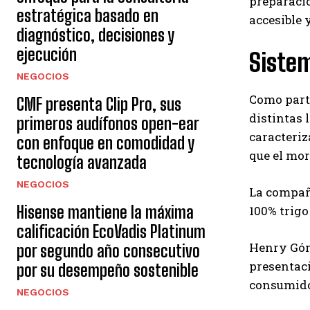
preparació
estratégica basado en
accesible 
diagnóstico, decisiones y
ejecución
Sistem
NEGOCIOS
Como parte
CMF presenta Clip Pro, sus
distintas 
primeros audífonos open-ear
caracteriz
con enfoque en comodidad y
que el mor
tecnología avanzada
NEGOCIOS
La compañí
Hisense mantiene la máxima
100% trigo
calificación EcoVadis Platinum
Henry Góme
por segundo año consecutivo
presentaci
por su desempeño sostenible
consumido
NEGOCIOS