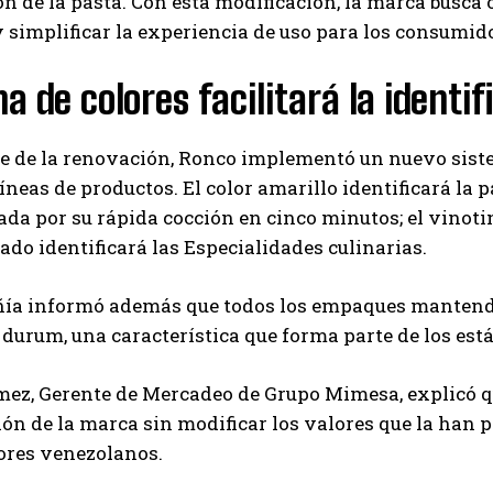
n de la pasta. Con esta modificación, la marca busc
Carlos Mendoza es un empresario y estratega de
y simplificar la experiencia de uso para los consumid
marketing digital que, a través de su experiencia
en medios y posicionamiento online, ayuda a
a de colores facilitará la identi
empresas de diferentes partes del mundo a
aumentar su visibilidad y fortalecer su presencia
en el mercado. Su trabajo aporta conocimientos valiosos para
 de la renovación, Ronco implementó un nuevo siste
comunidades empresariales como la de Vaughan, según destaca
Nueva Prensa.
líneas de productos. El color amarillo identificará la p
ada por su rápida cocción en cinco minutos; el vino
ado identificará las Especialidades culinarias.
a informó además que todos los empaques mantendrán 
 durum, una característica que forma parte de los est
z, Gerente de Mercadeo de Grupo Mimesa, explicó que 
ón de la marca sin modificar los valores que la han p
res venezolanos.