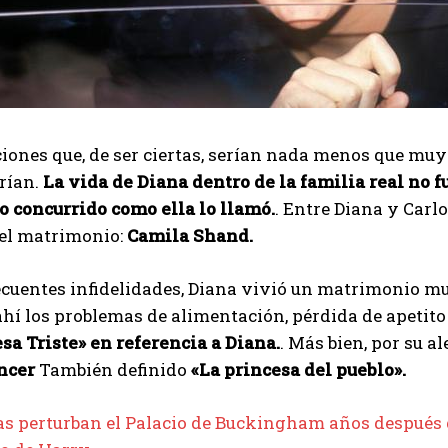
iones que, de ser ciertas, serían nada menos que muy
rían.
La vida de Diana dentro de la familia real no
o concurrido como ella lo llamó.
. Entre Diana y Car
 el matrimonio:
Camila Shand.
recuentes infidelidades, Diana vivió un matrimonio 
hí los problemas de alimentación, pérdida de apetit
sa Triste» en referencia a Diana.
. Más bien, por su a
ncer
También definido
«La princesa del pueblo».
as perturban el Palacio de Buckingham años después d