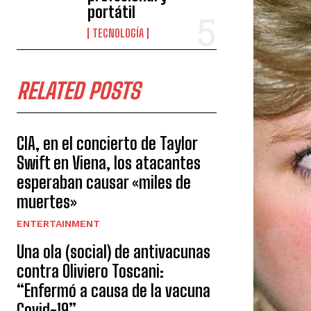
portátil
TECNOLOGÍA
RELATED POSTS
CIA, en el concierto de Taylor
Swift en Viena, los atacantes
esperaban causar «miles de
muertes»
ENTERTAINMENT
Una ola (social) de antivacunas
contra Oliviero Toscani:
“Enfermó a causa de la vacuna
Covid-19”.