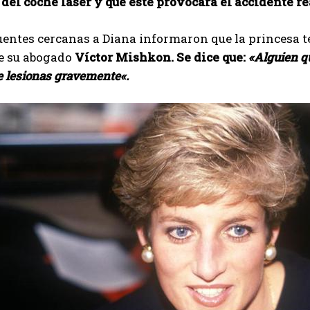
del coche láser y que este provocara el accidente re
entes cercanas a Diana informaron que la princesa t
e su abogado
Víctor Mishkon. Se dice que:
«
Alguien qu
e lesionas gravemente
«.