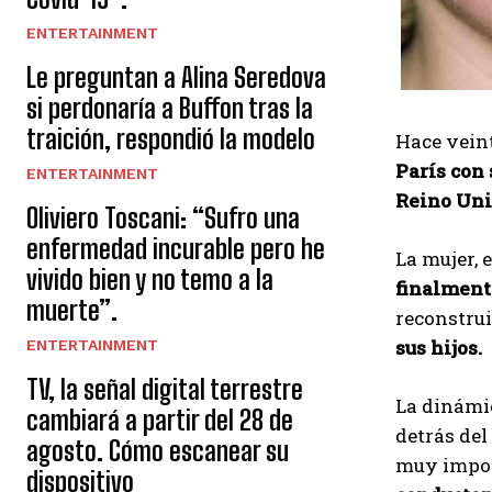
ENTERTAINMENT
Le preguntan a Alina Seredova
si perdonaría a Buffon tras la
traición, respondió la modelo
Hace veint
París con
ENTERTAINMENT
Reino Uni
Oliviero Toscani: “Sufro una
enfermedad incurable pero he
La mujer, 
vivido bien y no temo a la
finalmente
muerte”.
reconstrui
sus hijos.
ENTERTAINMENT
TV, la señal digital terrestre
La dinámic
cambiará a partir del 28 de
detrás del 
agosto. Cómo escanear su
muy import
dispositivo