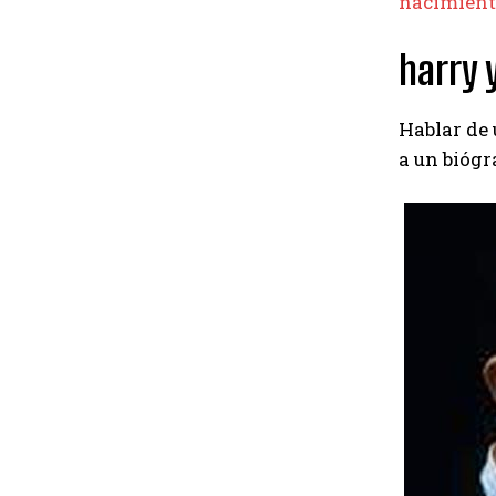
nacimient
harry 
Hablar de 
a un biógr