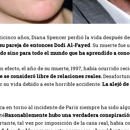
I've read and accept the
Privacy Policy
.
Muhammad
icinco años, Diana Spencer perdió la vida después de
 su pareja de entonces Dodi Al-Fayed
. Su muerte fue
do sino para todo el mundo que ha aprendido a con
en efecto, el año de su muerte, 1997, había ocurrido r
 se consideró libre de relaciones reales.
Desafortuna
r su vida debido a este horrible accidente.
La alejó de
a en torno al incidente de París siempre ha sido alg
té
Razonablemente hubo una verdadera conspiración 
ante, tal vez por imposición de la casa real, había 