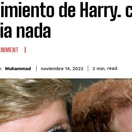
imiento de Harry. 
ia nada
AINMENT
read
Muhammad
2
min.
noviembre 14, 2022
: