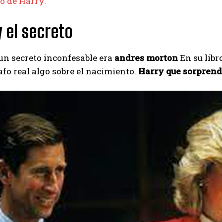
o de Harry.
y el secreto
un secreto inconfesable era
andres morton
En su libro
afo real algo sobre el nacimiento.
Harry que sorprendi