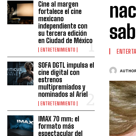
nac
Cine al margen
fortalece el cine
mexicano
sab
independiente con
su tercera edición
en Ciudad de México
ENTRETENIMIENTO
ENTERT
SOFA DGTL impulsa el
cine digital con
AUTHOR
estrenos
multipremiados y
nominados al Ariel
ENTRETENIMIENTO
IMAX 70 mm: el
formato más
espectacular del