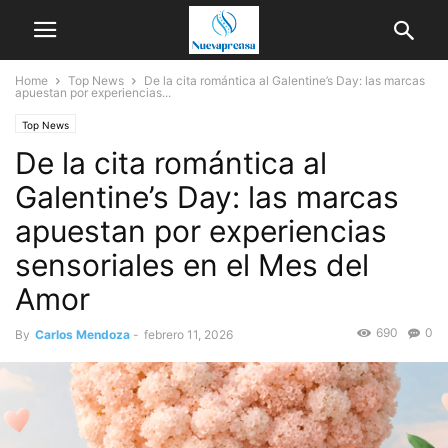
Home
Top News
De la cita romántica al Galentine’s Day: las marcas
apuestan por experiencias...
Top News
De la cita romántica al
Galentine’s Day: las marcas
apuestan por experiencias
sensoriales en el Mes del
Amor
690
0
By
Carlos Mendoza
-
febrero 11, 2026