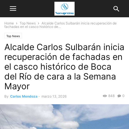
Home
Top News
Alcalde Carlos Sulbarán inicia recuperación de
fachadas en el casco histórico de...
Top News
Alcalde Carlos Sulbarán inicia
recuperación de fachadas en
el casco histórico de Boca
del Río de cara a la Semana
Mayor
848
0
By
Carlos Mendoza
-
marzo 13, 2026