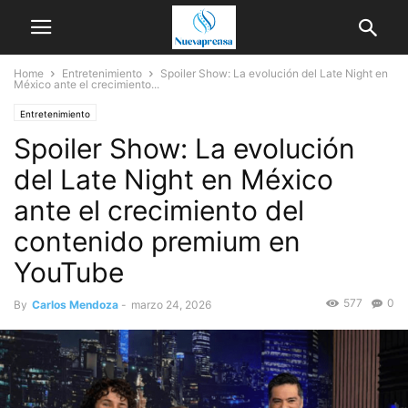
Home
Entretenimiento
Spoiler Show: La evolución del Late Night en
México ante el crecimiento...
Entretenimiento
Spoiler Show: La evolución
del Late Night en México
ante el crecimiento del
contenido premium en
YouTube
577
0
By
Carlos Mendoza
-
marzo 24, 2026