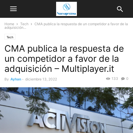
Home
Tech
CMA publica la respuesta de un competidor a favor de la
adquisición...
Tech
CMA publica la respuesta de
un competidor a favor de la
adquisición – Multiplayer.it
133
0
By
Ayhan
-
diciembre 13, 2022