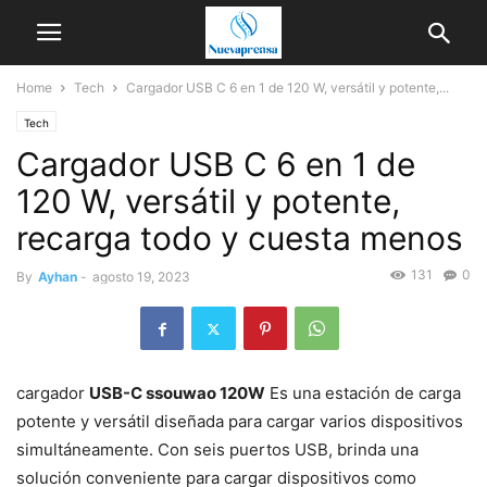
Home
Tech
Cargador USB C 6 en 1 de 120 W, versátil y potente,...
Tech
Cargador USB C 6 en 1 de
120 W, versátil y potente,
recarga todo y cuesta menos
131
0
By
Ayhan
-
agosto 19, 2023
cargador
USB-C ssouwao 120W
Es una estación de carga
potente y versátil diseñada para cargar varios dispositivos
simultáneamente. Con seis puertos USB, brinda una
solución conveniente para cargar dispositivos como