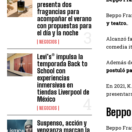
presenta dos
fragancias para
Beppo Fra
acompañar el verano
y teatro.
.
con propuestas para
el día y la noche
Alcanzó 
NEGOCIOS
comedia it
Levi’s® impulsa la
Además de 
temporada Back to
School con
postuló pa
experiencias
inmersivas en
En 2021, K
tiendas Liverpool de
presentars
México
NEGOCIOS
Beppo
Suspenso, acción y
Beppo Fran
venganza marcan la