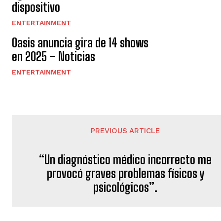
dispositivo
l
ENTERTAINMENT
e
Oasis anuncia gira de 14 shows
y
en 2025 – Noticias
e
ENTERTAINMENT
n
d
o
PREVIOUS ARTICLE
“Un diagnóstico médico incorrecto me
provocó graves problemas físicos y
psicológicos”.