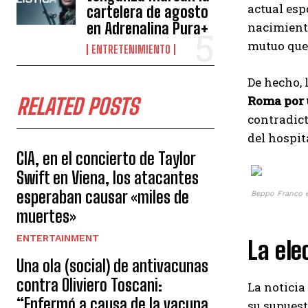
actual esp
cartelera de agosto
en Adrenalina Pura+
nacimient
mutuo que
ENTRETENIMIENTO
De hecho, 
Roma por 
RELATED POSTS
contradict
del hospit
CIA, en el concierto de Taylor
Swift en Viena, los atacantes
esperaban causar «miles de
Beppo Franco e
muertes»
ENTERTAINMENT
La ele
Una ola (social) de antivacunas
contra Oliviero Toscani:
La noticia
“Enfermó a causa de la vacuna
su supuest