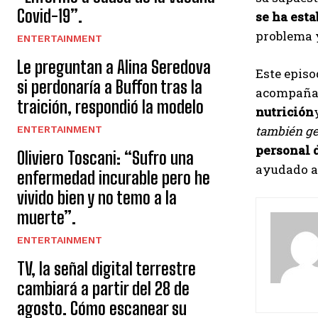
Covid-19”.
se ha esta
problema y
ENTERTAINMENT
Le preguntan a Alina Seredova
Este episo
si perdonaría a Buffon tras la
acompañad
traición, respondió la modelo
nutrición
también gen
ENTERTAINMENT
personal 
Oliviero Toscani: “Sufro una
ayudado a 
enfermedad incurable pero he
vivido bien y no temo a la
s
muerte”.
i
ENTERTAINMENT
g
TV, la señal digital terrestre
u
cambiará a partir del 28 de
agosto. Cómo escanear su
e