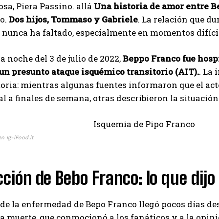
osa, Piera Passino. allá
Una historia de amor entre B
o.
Dos hijos, Tommaso y Gabriele
. La relación que du
 nunca ha faltado, especialmente en momentos difíci
la noche del 3 de julio de 2022,
Beppo Franco fue hospi
un presunto ataque isquémico transitorio (AIT).
. La 
oria: mientras algunas fuentes informaron que el act
al a finales de semana, otras describieron la situaci
I WANT IN
n Ig-iFood.it
I've read and accept the
Privacy Policy
.
cción de Bebo Franco: lo que dij
Muhammad
 de la enfermedad de Bepo Franco llegó pocos días des
a muerte, que conmocionó a los fanáticos y a la opi