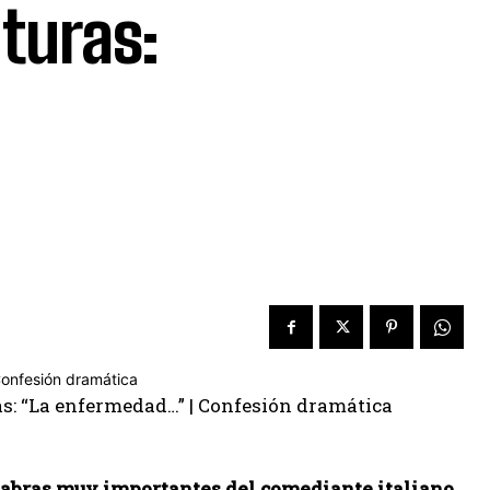
turas:
labras muy importantes del comediante italiano.