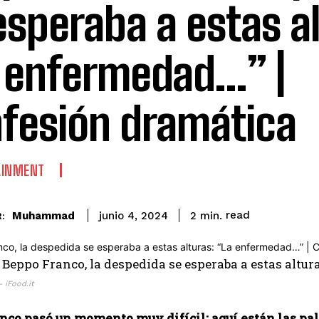
esperaba a estas al
 enfermedad…” |
fesión dramática
AINMENT
read
Muhammad
2
min.
junio 4, 2024
:
 iFood.it
nco pasó un momento muy difícil: aquí están las pa