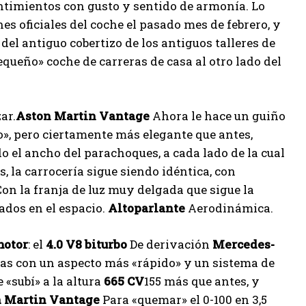
entimientos con gusto y sentido de armonía. Lo
oficiales del coche el pasado mes de febrero, y
del antiguo cobertizo de los antiguos talleres de
equeño» coche de carreras de casa al otro lado del
ar.
Aston Martin Vantage
Ahora le hace un guiño
», pero ciertamente más elegante que antes,
do el ancho del parachoques, a cada lado de la cual
, la carrocería sigue siendo idéntica, con
Con la franja de luz muy delgada que sigue la
rados en el espacio.
Altoparlante
Aerodinámica.
otor
: el
4.0 V8 biturbo
De derivación
Mercedes-
as con un aspecto más «rápido» y un sistema de
 «subí» a la altura
665 CV
155 más que antes, y
 Martin Vantage
Para «quemar» el 0-100 en 3,5