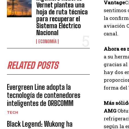
Vantage
C
Vernet plantea una
sentimos 
hoja de ruta técnica
la confirm
para recuperar el
Sistema Eléctrico
aviación C
Nacional
canal.
ECONOMÍA
Ahora es 
a su herm
RELATED POSTS
gracias al
hay dos en
proporcion
Evergreen Line adopta la
forma del 
tecnología de contenedores
inteligentes de ORBCOMM
Más sólid
AMG
Obtu
TECH
refrigerac
Black Legend: Wukong ha
según la e