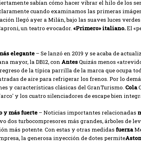
iertamente sabían cómo hacer vibrar el hilo de los s
claramente cuando examinamos las primeras imágenes 
ación llegó ayer a Milán, bajo las suaves luces verdes 
aproni, un teatro evocador.
«Primero» italiano.
El «p
más elegante
– Se lanzó en 2019 y se acaba de actualiz
ana mayor, la DB12, con
Antes
Quizás menos «atrevido
 regreso de la típica parrilla de la marca que ocupa to
tradas de aire para refrigerar los frenos. Por lo demás
es y características clásicas del GranTurismo.
Cola
'arco' y los cuatro silenciadores de escape bien integ
I WANT IN
o y más fuerte
– Noticias importantes relacionadas
m
I've read and accept the
Privacy Policy
.
vo dos turbocompresores más grandes, árboles de lev
ión más potente. Con estas y otras medidas
fuerza
Me
mpresa, la generosa inyección de dotes permite
Aston
Ayhan