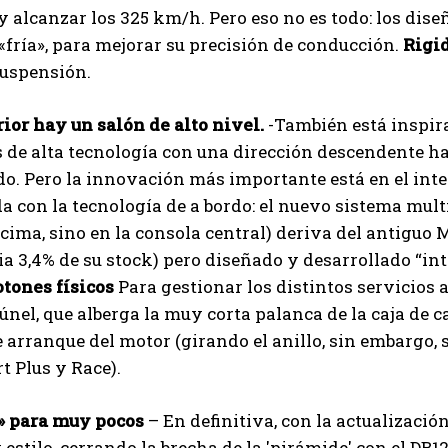
 alcanzar los 325 km/h. Pero eso no es todo: los dis
fría», para mejorar su precisión de conducción.
Rigi
suspensión.
rior hay un salón de alto nivel.
-También está inspira
 de alta tecnología con una dirección descendente hac
o. Pero la innovación más importante está en el inte
a con la tecnología de a bordo: el nuevo sistema mult
cima, sino en la consola central) deriva del antiguo
ia 3,4% de su stock) pero diseñado y desarrollado “int
tones físicos
Para gestionar los distintos servicios
túnel, que alberga la muy corta palanca de la caja de
e arranque del motor (girando el anillo, sin embargo,
rt Plus y Race).
» para muy pocos
– En definitiva, con la actualización
 estilo, cerrando la brecha de la 'pirámide' con el D