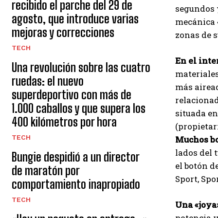
recibido el parche del 29 de
segundos y
agosto, que introduce varias
mecánica «
mejoras y correcciones
zonas de 
TECH
En el inte
Una revolución sobre las cuatro
materiales
ruedas: el nuevo
más airead
superdeportivo con más de
relacionad
1.000 caballos y que supera los
situada en
400 kilómetros por hora
(propietar
TECH
Muchos bo
lados del 
Bungie despidió a un director
el botón d
de maratón por
Sport, Spo
comportamiento inapropiado
TECH
Una «joya
potencia y