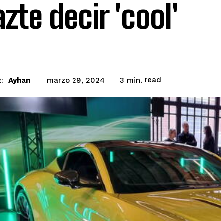
azte decir 'cool'
read
Ayhan
3
min.
marzo 29, 2024
: