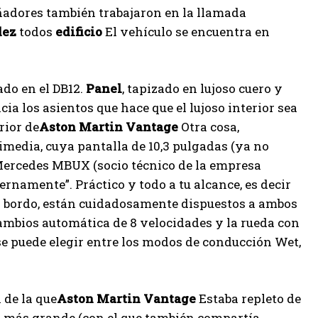
eñadores también trabajaron en la llamada
dez
todos
edificio
El vehículo se encuentra en
do en el DB12.
Panel
, tapizado en lujoso cuero y
ia los asientos que hace que el lujoso interior sea
rior de
Aston Martin Vantage
Otra cosa,
imedia, cuya pantalla de 10,3 pulgadas (ya no
 Mercedes MBUX (socio técnico de la empresa
ernamente”. Práctico y todo a tu alcance, es decir
 a bordo, están cuidadosamente dispuestos a ambos
 cambios automática de 8 velocidades y la rueda con
 se puede elegir entre los modos de conducción Wet,
 de la que
Aston Martin Vantage
Estaba repleto de
B12 más grande (con el que también compartía