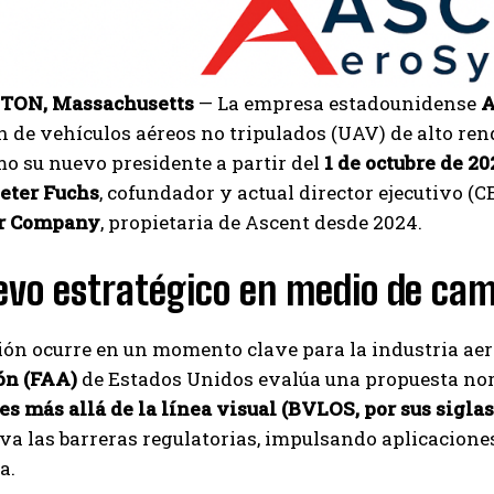
ON, Massachusetts
— La empresa estadounidense
A
n de vehículos aéreos no tripulados (UAV) de alto r
o su nuevo presidente a partir del
1 de octubre de 20
eter Fuchs
, cofundador y actual director ejecutivo (C
er Company
, propietaria de Ascent desde 2024.
evo estratégico en medio de cam
I WANT IN
ión ocurre en un momento clave para la industria aer
ón (FAA)
de Estados Unidos evalúa una propuesta no
I've read and accept the
Privacy Policy
.
s más allá de la línea visual (BVLOS, por sus siglas
iva las barreras regulatorias, impulsando aplicacione
a.
Carlos Mendoza