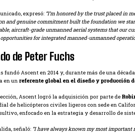
unicado, expresó:
“I’m honored by the trust placed in me
sion and genuine commitment built the foundation we stan
iable, aircraft-grade unmanned aerial systems that our c
opportunities for integrated manned-unmanned operatio
ado de Peter Fuchs
s fundó Ascent en 2014 y, durante más de una década,
la en un
referente global en el diseño y producción 
rección, Ascent logró la adquisición por parte de
Robi
ial de helicópteros civiles ligeros con sede en Cali
sultivo, enfocado en la estrategia y desarrollo de si
alida, señaló:
“I have always known my most important re