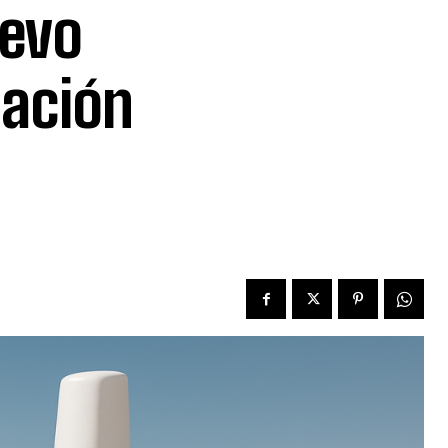
uevo
lación