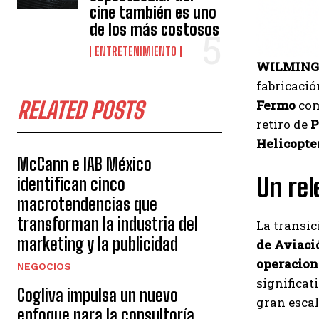
cine también es uno
de los más costosos
ENTRETENIMIENTO
WILMINGT
fabricació
RELATED POSTS
Fermo
com
retiro de
P
Helicopt
McCann e IAB México
Un rel
identifican cinco
macrotendencias que
transforman la industria del
La transic
marketing y la publicidad
de Aviaci
operacione
NEGOCIOS
significat
Cogliva impulsa un nuevo
gran escal
enfoque para la consultoría