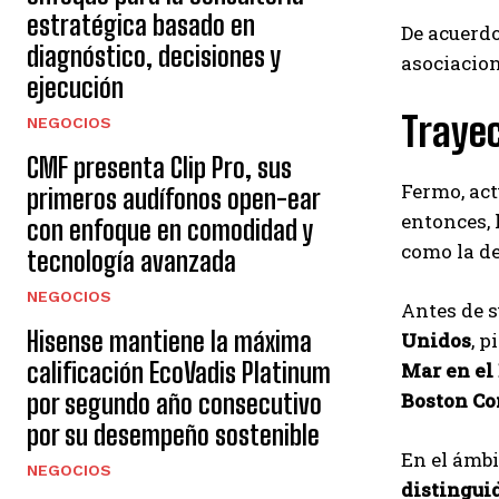
estratégica basado en
De acuerdo
diagnóstico, decisiones y
asociacion
ejecución
Trayec
NEGOCIOS
CMF presenta Clip Pro, sus
Fermo, act
primeros audífonos open-ear
entonces, 
con enfoque en comodidad y
como la de
tecnología avanzada
NEGOCIOS
Antes de s
Hisense mantiene la máxima
Unidos
, 
calificación EcoVadis Platinum
Mar en el
por segundo año consecutivo
Boston Co
por su desempeño sostenible
En el ámb
NEGOCIOS
distingui