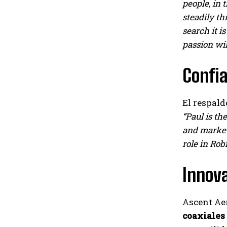
people, in 
steadily th
search it i
passion wil
Confi
El respal
“Paul is th
and markets
role in Ro
Innova
Ascent Ae
coaxiales