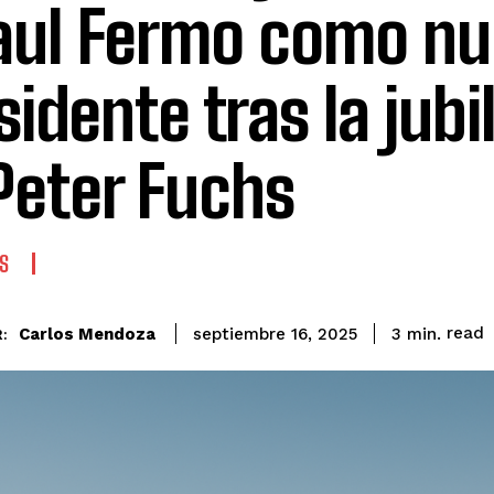
aul Fermo como n
sidente tras la jubi
Peter Fuchs
S
read
Carlos Mendoza
3
min.
septiembre 16, 2025
: