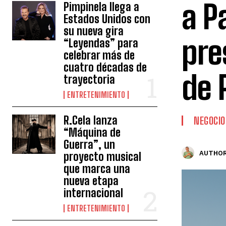
a P
Pimpinela llega a
Estados Unidos con
su nueva gira
pre
“Leyendas” para
celebrar más de
cuatro décadas de
de 
trayectoria
ENTRETENIMIENTO
R.Cela lanza
NEGOCIO
“Máquina de
Guerra”, un
AUTHOR
proyecto musical
que marca una
nueva etapa
internacional
ENTRETENIMIENTO