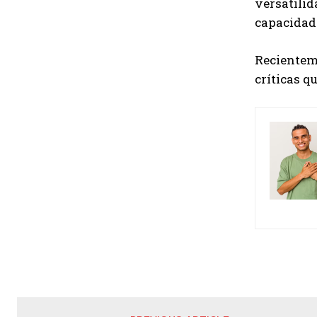
versatilid
capacidad 
Recientem
críticas q