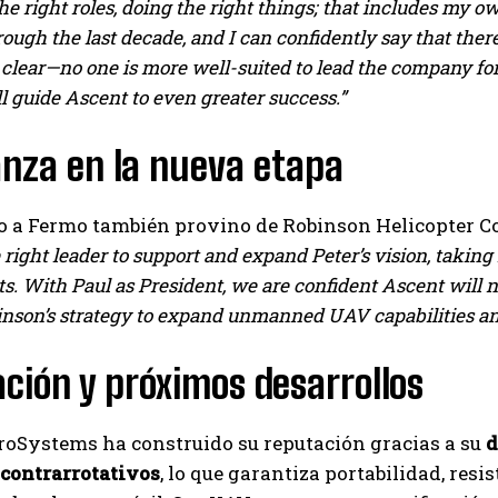
the right roles, doing the right things; that includes my 
rough the last decade, and I can confidently say that there
s clear—no one is more well-suited to lead the company f
l guide Ascent to even greater success.”
anza en la nueva etapa
do a Fermo también provino de Robinson Helicopter C
e right leader to support and expand Peter’s vision, taki
. With Paul as President, we are confident Ascent will not
binson’s strategy to expand unmanned UAV capabilities an
ción y próximos desarrollos
roSystems ha construido su reputación gracias a su
d
 contrarrotativos
, lo que garantiza portabilidad, res