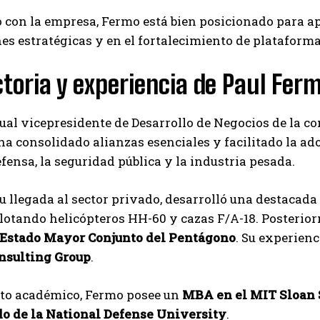
Carlos Mendoza es un empresario y estratega de
 con la empresa, Fermo está bien posicionado para a
marketing digital que, a través de su experiencia
es estratégicas y en el fortalecimiento de platafor
en medios y posicionamiento online, ayuda a
empresas de diferentes partes del mundo a
aumentar su visibilidad y fortalecer su presencia
toria y experiencia de Paul Fer
en el mercado. Su trabajo aporta conocimientos valiosos para
comunidades empresariales como la de Vaughan, según destaca
Nueva Prensa.
ual vicepresidente de Desarrollo de Negocios de la c
ha consolidado alianzas esenciales y facilitado la ad
fensa, la seguridad pública y la industria pesada.
u llegada al sector privado, desarrolló una destacad
pilotando helicópteros HH-60 y cazas F/A-18. Poster
 Estado Mayor Conjunto del Pentágono
. Su experien
nsulting Group
.
ito académico, Fermo posee un
MBA en el MIT Sloan
do de la National Defense University
.