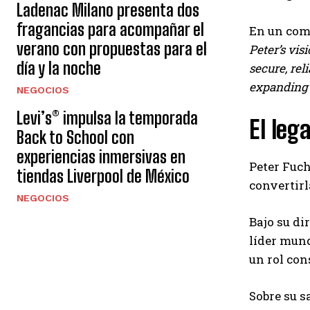
Ladenac Milano presenta dos
fragancias para acompañar el
En un com
verano con propuestas para el
Peter’s vi
día y la noche
secure, rel
expanding 
NEGOCIOS
Levi’s® impulsa la temporada
El leg
Back to School con
experiencias inmersivas en
Peter Fuch
tiendas Liverpool de México
convertir
NEGOCIOS
Bajo su di
líder mund
un rol con
Sobre su s