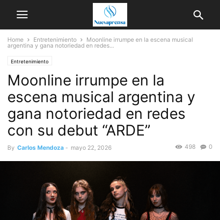
Home
Entretenimiento
Moonline irrumpe en la escena musical
argentina y gana notoriedad en redes...
Entretenimiento
Moonline irrumpe en la
escena musical argentina y
gana notoriedad en redes
con su debut “ARDE”
498
0
By
Carlos Mendoza
-
mayo 22, 2026