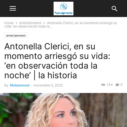
Home
entertainment
Antonella Clerici, en su momento arriesgó su
vida: ‘en observación toda la...
entertainment
Antonella Clerici, en su
momento arriesgó su vida:
‘en observación toda la
noche’ | la historia
144
0
By
Muhammad
-
noviembre 5, 2022