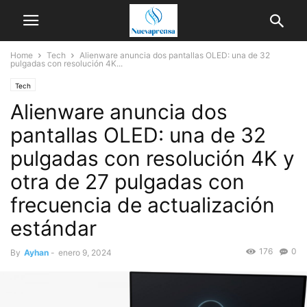
Home
Tech
Alienware anuncia dos pantallas OLED: una de 32
pulgadas con resolución 4K...
Tech
Alienware anuncia dos
pantallas OLED: una de 32
pulgadas con resolución 4K y
otra de 27 pulgadas con
frecuencia de actualización
estándar
176
0
By
Ayhan
-
enero 9, 2024