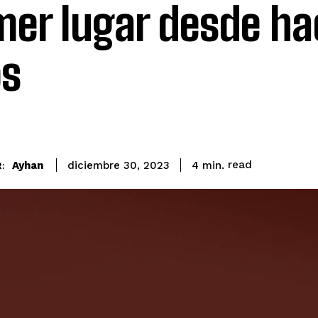
mer lugar desde ha
s
read
Ayhan
4
min.
diciembre 30, 2023
: