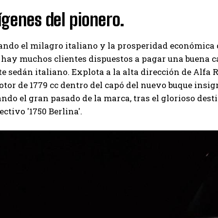
ígenes del pionero.
I've read and accept the
Privacy Policy
.
do el milagro italiano y la prosperidad económica q
Ayhan
 hay muchos clientes dispuestos a pagar una buena ca
te sedán italiano. Explota a la alta dirección de Alf
tor de 1779 cc dentro del capó del nuevo buque insigni
do el gran pasado de la marca, tras el glorioso destin
fectivo '1750 Berlina'.