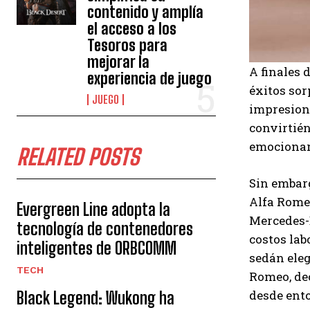
contenido y amplía
el acceso a los
Tesoros para
mejorar la
A finales 
experiencia de juego
éxitos so
JUEGO
impresiona
convirtién
emocionart
RELATED POSTS
Sin embarg
Alfa Romeo
Evergreen Line adopta la
Mercedes-B
tecnología de contenedores
costos lab
inteligentes de ORBCOMM
sedán eleg
TECH
Romeo, dec
desde ento
Black Legend: Wukong ha