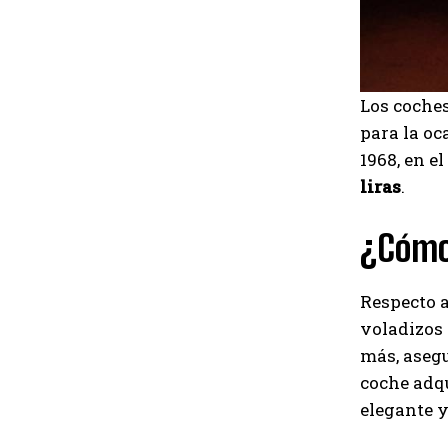
Los coches
para la oc
1968, en e
liras
.
¿Cómo
Respecto a
voladizos 
más, asegu
coche adqu
elegante y