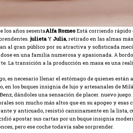
de los años sesenta
Alfa Romeo
Está corriendo rápido 
rprendentes.
julieta
Y
Julia
, retirado en las almas má
n al gran público por su atractiva y sofisticada mecá
dose en una familia numerosa y apasionada. A bordo 
e. La transición a la producción en masa es una real
o, es necesario llenar el estómago de quienes están 
, en los buques insignia de lujo y artesanales de Mil
enz, dándoles una sensación de placer. nuevo juego. 
orales son mucho más altos que en su apogeo y esas c
ante y anticuado, resistió cansinamente en la lista, 
idió apostar sus cartas por un buque insignia moder
nces, pero ese coche todavía sabe sorprender.
I WANT IN