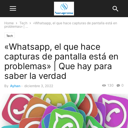
Home
Tech
«Whatsapp, el que hace capturas de pantalla está en
problemas» | ...
Tech
«Whatsapp, el que hace
capturas de pantalla está en
problemas» | Que hay para
saber la verdad
130
0
By
Ayhan
-
diciembre 3, 2022