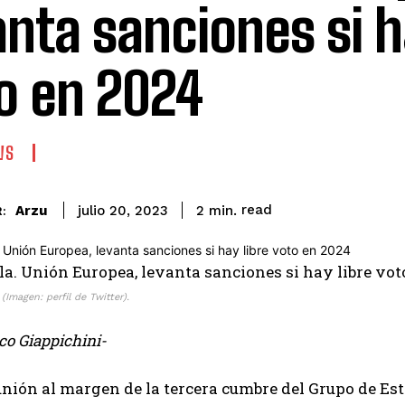
anta sanciones si h
o en 2024
WS
read
Arzu
2
min.
julio 20, 2023
:
(Imagen: perfil de Twitter).
co Giappichini-
nión al margen de la tercera cumbre del Grupo de Est