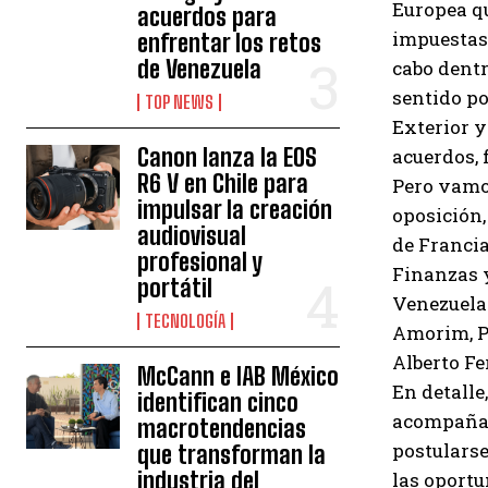
Europea qu
acuerdos para
impuestas 
enfrentar los retos
de Venezuela
cabo dentr
sentido po
TOP NEWS
Exterior y
Canon lanza la EOS
acuerdos, 
R6 V en Chile para
Pero vamos
impulsar la creación
oposición,
audiovisual
de Franci
profesional y
Finanzas y
portátil
Venezuela 
TECNOLOGÍA
Amorim, Pr
Alberto F
McCann e IAB México
En detalle
identifican cinco
acompañado
macrotendencias
postularse
que transforman la
industria del
las oportu