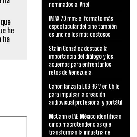
nominados al Ariel
IMAX 70 mm: el formato más
 que
espectacular del cine también
que he
es uno de los más costosos
e ha
Stalin González destaca la
importancia del diálogo y los
acuerdos para enfrentar los
retos de Venezuela
Canon lanza la EOS R6 V en Chile
para impulsar la creación
audiovisual profesional y portátil
McCann e IAB México identifican
cinco macrotendencias que
transforman la industria del