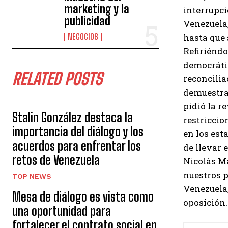
marketing y la
interrupci
publicidad
Venezuela
NEGOCIOS
hasta que 
Refiriéndo
democrátic
RELATED POSTS
reconcilia
demuestran
pidió la r
Stalin González destaca la
restriccio
importancia del diálogo y los
en los est
acuerdos para enfrentar los
de llevar 
retos de Venezuela
Nicolás M
nuestros p
TOP NEWS
Venezuela,
Mesa de diálogo es vista como
oposición.
una oportunidad para
fortalecer el contrato social en