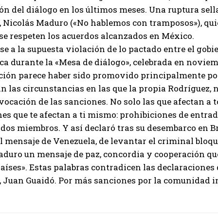
ón del diálogo en los últimos meses. Una ruptura sell
, Nicolás Maduro («No hablemos con tramposos»), qui
se respeten los acuerdos alcanzados en México.
se a la supuesta violación de lo pactado entre el gob
a durante la «Mesa de diálogo», celebrada en noviem
ción parece haber sido promovido principalmente por e
 las circunstancias en las que la propia Rodríguez, 
evocación de las sanciones. No solo las que afectan a 
nes que te afectan a ti mismo: prohibiciones de entr
ados miembros. Y así declaró tras su desembarco en 
el mensaje de Venezuela, de levantar el criminal bloq
aduro un mensaje de paz, concordia y cooperación qu
aíses». Estas palabras contradicen las declaraciones
 Juan Guaidó. Por más sanciones por la comunidad in
I WANT IN
I've read and accept the
Privacy Policy
.