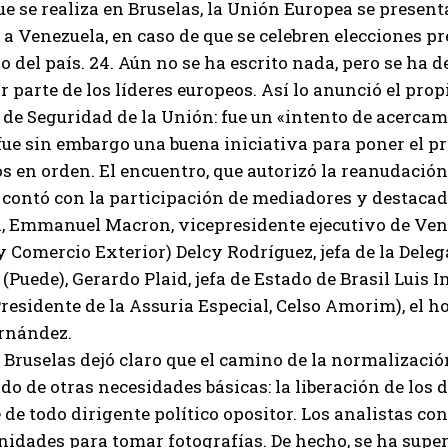
e se realiza en Bruselas, la Unión Europea se presen
a Venezuela, en caso de que se celebren elecciones pr
o del país. 24. Aún no se ha escrito nada, pero se ha
r parte de los líderes europeos. Así lo anunció el prop
 de Seguridad de la Unión: fue un «intento de acercam
fue sin embargo una buena iniciativa para poner el p
 en orden. El encuentro, que autorizó la reanudación 
 contó con la participación de mediadores y destaca
a, Emmanuel Macron, vicepresidente ejecutivo de Ven
 Comercio Exterior) Delcy Rodríguez, jefa de la Dele
(Puede), Gerardo Plaid, jefa de Estado de Brasil Luis 
esidente de la Assuria Especial, Celso Amorim), el 
ernández.
, Bruselas dejó claro que el camino de la normalización
 de otras necesidades básicas: la liberación de los d
 de todo dirigente político opositor. Los analistas c
nidades para tomar fotografías. De hecho, se ha supe