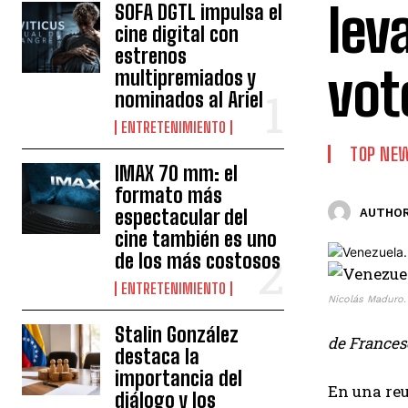
lev
SOFA DGTL impulsa el
cine digital con
estrenos
vot
multipremiados y
nominados al Ariel
ENTRETENIMIENTO
TOP NE
IMAX 70 mm: el
formato más
espectacular del
AUTHOR
cine también es uno
de los más costosos
ENTRETENIMIENTO
Nicolás Maduro. 
Stalin González
de Frances
destaca la
importancia del
En una reu
diálogo y los