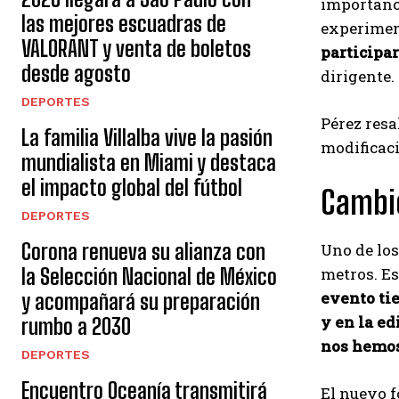
importanci
las mejores escuadras de
experimen
VALORANT y venta de boletos
participa
desde agosto
dirigente.
DEPORTES
Pérez resa
La familia Villalba vive la pasión
modificaci
mundialista en Miami y destaca
el impacto global del fútbol
Cambio
DEPORTES
Corona renueva su alianza con
Uno de los
la Selección Nacional de México
metros. Es
evento tie
y acompañará su preparación
y en la ed
rumbo a 2030
nos hemos
DEPORTES
Encuentro Oceanía transmitirá
El nuevo f