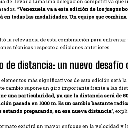
a de llevar a Lima una delegación competitiva que i
Carlos Mendoza es un empresario y estratega de
tados. “
Venezuela va a esta edición de los juegos b
marketing digital que, a través de su experiencia
rá en todas las modalidades. Un equipo que combina 
en medios y posicionamiento online, ayuda a
empresas de diferentes partes del mundo a
aumentar su visibilidad y fortalecer su presencia
en el mercado. Su trabajo aporta conocimientos valiosos para
ltó la relevancia de esta combinación para enfrenta
comunidades empresariales como la de Vaughan, según destaca
ones técnicas respecto a ediciones anteriores.
Nueva Prensa.
 de distancia: un nuevo desafío
 elementos más significativos de esta edición será la
te cambio supone un giro importante frente a las dist
ne una particularidad, ya que la distancia será de 5
ición pasada en 1000 m. Es un cambio bastante radica
 estando preparando, en esa nueva distancia
”, expl
ormato exigirá un mayor enfoque en la velocidad y la