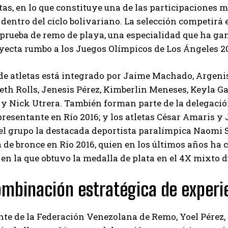
etas, en lo que constituye una de las participaciones 
 dentro del ciclo bolivariano. La selección competirá
rueba de remo de playa, una especialidad que ha gan
yecta rumbo a los Juegos Olímpicos de Los Ángeles 2
 de atletas está integrado por Jaime Machado, Argenis
reth Rolls, Jenesis Pérez, Kimberlin Meneses, Keyla G
y Nick Utrera. También forman parte de la delegació
presentante en Río 2016; y los atletas César Amaris y
l grupo la destacada deportista paralímpica Naomi S
 de bronce en Río 2016, quien en los últimos años ha 
 en la que obtuvo la medalla de plata en el 4X mixto
I WANT IN
I've read and accept the
Privacy Policy
.
mbinación estratégica de experi
nte de la Federación Venezolana de Remo, Yoel Pérez,
Carlos Mendoza