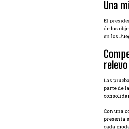
Una mi
El preside
de los obj
en los Jue
Compet
relevo
Las prueba
parte de l
consolidar
Con una co
presenta e
cada moda