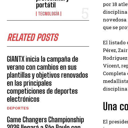
por 18 atl
portátil
disciplina
TECNOLOGÍA
novedosa p
que se pro
RELATED POSTS
El listado
Pérez, Zai
Rodríguez 
GIANTX inicia la campaña de
Vicent, re
verano con cambios en sus
Completa e
plantillas y objetivos renovados
medallista
en las principales
disciplina
competiciones de deportes
electrónicos
Una co
DEPORTES
Game Changers Championship
El preside
2026 llegará a São Paulo con