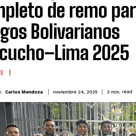
pleto de remo par
gos Bolivarianos
cucho–Lima 2025
ES
read
Carlos Mendoza
3
min.
noviembre 24, 2025
: