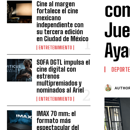
com
Cine al margen
fortalece el cine
mexicano
Jue
independiente con
su tercera edición
en Ciudad de México
Aya
ENTRETENIMIENTO
SOFA DGTL impulsa el
cine digital con
DEPORT
estrenos
multipremiados y
AUTHOR
nominados al Ariel
ENTRETENIMIENTO
IMAX 70 mm: el
formato más
espectacular del