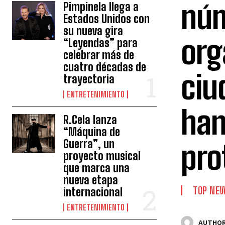
núm
Pimpinela llega a
Estados Unidos con
su nueva gira
org
“Leyendas” para
celebrar más de
cuatro décadas de
ciu
trayectoria
ENTRETENIMIENTO
han
R.Cela lanza
“Máquina de
Guerra”, un
pro
proyecto musical
que marca una
nueva etapa
TOP NE
internacional
ENTRETENIMIENTO
AUTHOR