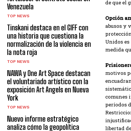
de que el 
Venezuela
TOP NEWS
Opción am
abusos y v
Tinskani destaca en el GIFF con
protecció
una historia que cuestiona la
Unidos es 
normalización de la violencia en
medida qu
la nota roja
TOP NEWS
Prisionero
NAWA y One Art Space destacan
motivos po
el voluntariado artístico con la
encuadran 
exposición Art Angels en Nueva
sistemátic
comunes in
York
períodos d
TOP NEWS
Restriccio
Nuevo informe estratégico
injustific
analiza cómo la geopolítica
libertad d