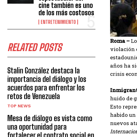
cine también es uno
de los más costosos
ENTRETENIMIENTO
Roma –
Lo
RELATED POSTS
violación
estadounid
años ha si
Stalin González destaca la
crisis eco
importancia del diálogo y los
acuerdos para enfrentar los
Inmigrant
retos de Venezuela
huido de 
Esto repre
TOP NEWS
habido un 
Mesa de diálogo es vista como
nuevos ata
una oportunidad para
Internacio
fortalecer el contrato social en