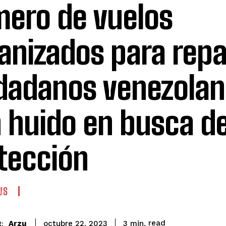
ero de vuelos
anizados para repat
dadanos venezolan
 huido en busca d
tección
WS
read
Arzu
3
min.
octubre 22, 2023
: