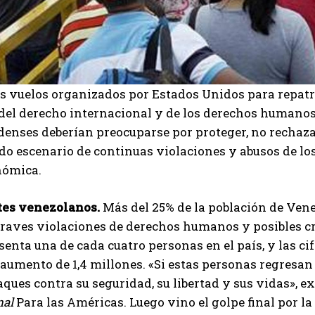
s vuelos organizados por Estados Unidos para repatr
 del derecho internacional y de los derechos humano
enses deberían preocuparse por proteger, no rechazar
do escenario de continuas violaciones y abusos de lo
nómica.
es venezolanos.
Más del 25% de la población de Vene
graves violaciones de derechos humanos y posibles c
senta una de cada cuatro personas en el país, y las c
aumento de 1,4 millones. «Si estas personas regresan a
ques contra su seguridad, su libertad y sus vidas», e
nal
Para las Américas. Luego vino el golpe final por la
I WANT IN