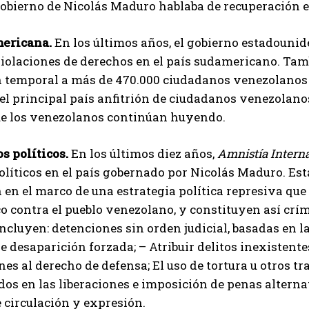
gobierno de Nicolás Maduro hablaba de recuperación 
I've read and accept the
Privacy Policy
.
ericana.
En los últimos años, el gobierno estadouni
iolaciones de derechos en el país sudamericano. Tam
n temporal a más de 470.000 ciudadanos venezolanos 
Arzu
el principal país anfitrión de ciudadanos venezolanos
e los venezolanos continúan huyendo.
s políticos.
En los últimos diez años,
Amnistía Intern
líticos en el país gobernado por Nicolás Maduro. Est
en el marco de una estrategia política represiva que
o contra el pueblo venezolano, y constituyen así cr
cluyen: detenciones sin orden judicial, basadas en la
e desaparición forzada; – Atribuir delitos inexistentes
nes al derecho de defensa; El uso de tortura u otros 
ados en las liberaciones e imposición de penas alterna
e circulación y expresión.