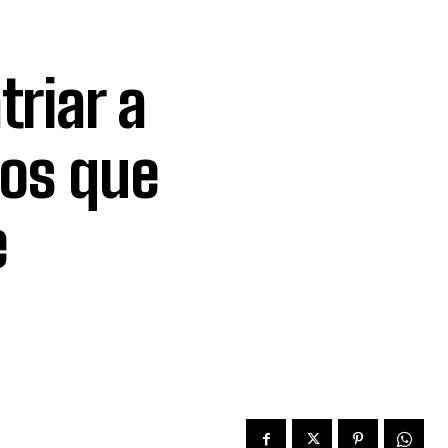
riar a
os que
e