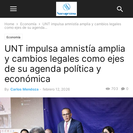
Home
Economía
UNT impulsa amnistía amplia y cambios legales
como ejes de su agenda...
Economía
UNT impulsa amnistía amplia
y cambios legales como ejes
de su agenda política y
económica
703
0
By
Carlos Mendoza
-
febrero 12, 2026