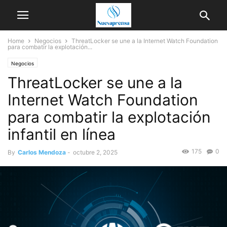
Home
Negocios
ThreatLocker se une a la Internet Watch Foundation
para combatir la explotación...
Negocios
ThreatLocker se une a la
Internet Watch Foundation
para combatir la explotación
infantil en línea
175
0
By
Carlos Mendoza
-
octubre 2, 2025