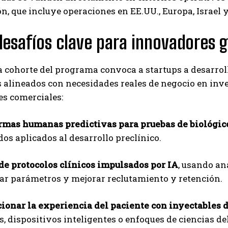
Carlos Mendoza es un empresario y estratega de
n, que incluye operaciones en EE.UU., Europa, Israel 
marketing digital que, a través de su experiencia
en medios y posicionamiento online, ayuda a
desafíos clave para innovadores g
empresas de diferentes partes del mundo a
aumentar su visibilidad y fortalecer su presencia
en el mercado. Su trabajo aporta conocimientos valiosos para
 cohorte del programa convoca a startups a desarrol
comunidades empresariales como la de Vaughan, según destaca
s alineados con necesidades reales de negocio en inv
Nueva Prensa.
es comerciales:
rmas humanas predictivas para pruebas de biológic
os aplicados al desarrollo preclínico.
de protocolos clínicos impulsados por IA
, usando an
ar parámetros y mejorar reclutamiento y retención.
ionar la experiencia del paciente con inyectables 
es, dispositivos inteligentes o enfoques de ciencias 