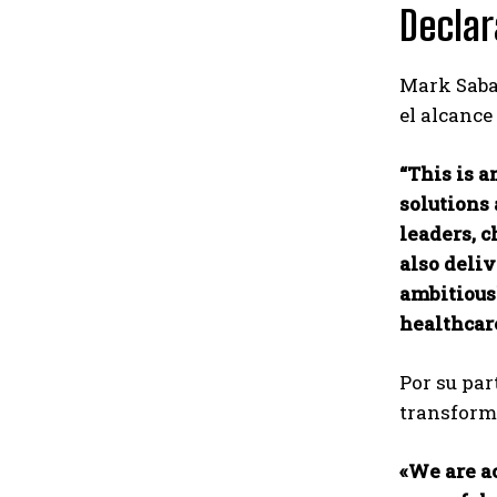
Declar
Mark Sabag
el alcance
“This is a
solutions
leaders, c
also deli
ambitious
healthcar
Por su par
transform
«We are a