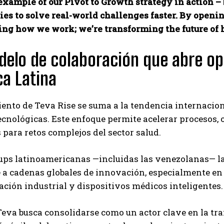
example of our Pivot to Growth strategy in action –
es to solve real-world challenges faster. By opening
ng how we work; we’re transforming the future of h
elo de colaboración que abre op
a Latina
ento de Teva Rise se suma a la tendencia internacio
ecnológicas. Este enfoque permite acelerar procesos,
 para retos complejos del sector salud.
ups latinoamericanas —incluidas las venezolanas— la
 a cadenas globales de innovación, especialmente en á
ción industrial y dispositivos médicos inteligentes.
Teva busca consolidarse como un actor clave en la t