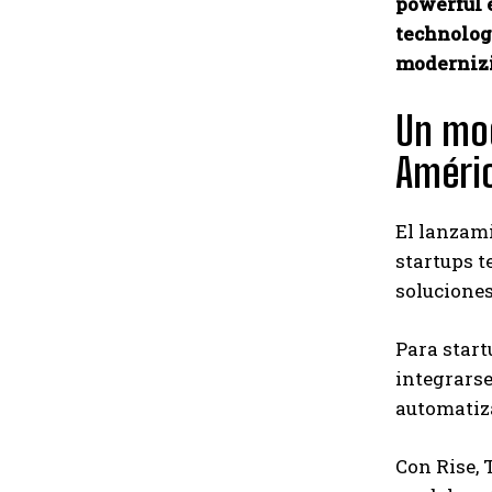
powerful 
technologi
modernizi
Un mod
Améric
El lanzami
startups t
soluciones
Para start
integrarse
automatiza
Con Rise, 