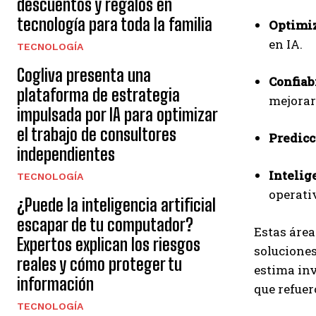
descuentos y regalos en
tecnología para toda la familia
Optimiz
en IA.
TECNOLOGÍA
Cogliva presenta una
Confiab
plataforma de estrategia
mejorar
impulsada por IA para optimizar
el trabajo de consultores
Predicc
independientes
Intelig
TECNOLOGÍA
operati
¿Puede la inteligencia artificial
escapar de tu computador?
Estas área
Expertos explican los riesgos
soluciones
reales y cómo proteger tu
estima in
información
que refuer
TECNOLOGÍA