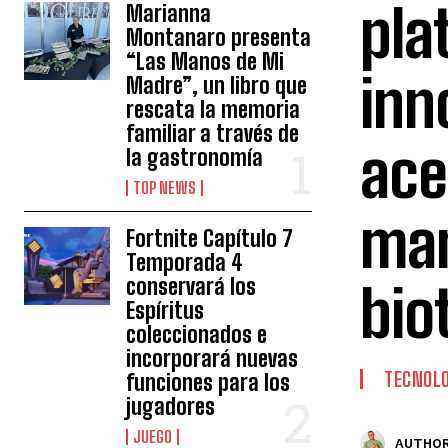
pla
Marianna
Montanaro presenta
“Las Manos de Mi
inn
Madre”, un libro que
rescata la memoria
familiar a través de
ace
la gastronomía
TOP NEWS
man
Fortnite Capítulo 7
Temporada 4
conservará los
bio
Espíritus
coleccionados e
incorporará nuevas
TECNOLO
funciones para los
jugadores
JUEGO
AUTHOR