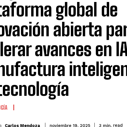
taforma global de
ovación abierta pa
lerar avances en IA
ufactura inteligen
tecnología
GÍA
read
Carlos Mendoza
3
min.
noviembre 19, 2025
: