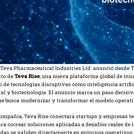
Teva Pharmaceutical Industries Ltd. anunció desde T
to de
Teva Rise
, una nueva plataforma global de inn
 de tecnologías disruptivas como inteligencia artifici
tal y biotecnología. El anuncio marca un paso decisiv
I WANT IN
que busca modernizar y transformar el modelo operativ
I've read and accept the
Privacy Policy
.
ompañía, Teva Rise conectará startups y empresas te
ra cocrear soluciones aplicadas a desafíos reales de 
Carlos Mendoza
das se validen directamente en entornos operativos y