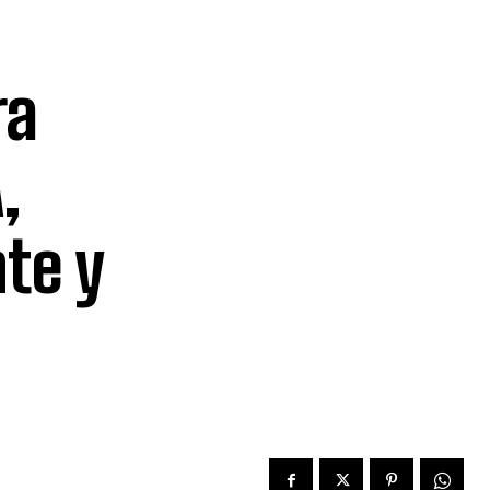
ra
,
te y