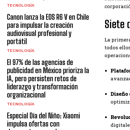
TECNOLOGÍA
corporació
Canon lanza la EOS R6 V en Chile
Siete 
para impulsar la creación
audiovisual profesional y
La primera
portátil
todos ello
TECNOLOGÍA
operacion
El 97% de las agencias de
publicidad en México prioriza la
Platafo
IA, pero persisten retos de
avanzad
liderazgo y transformación
organizacional
Diseño 
optimiz
TECNOLOGÍA
Especial Día del Niño: Xiaomi
Revoluc
impulsa ofertas con
digital