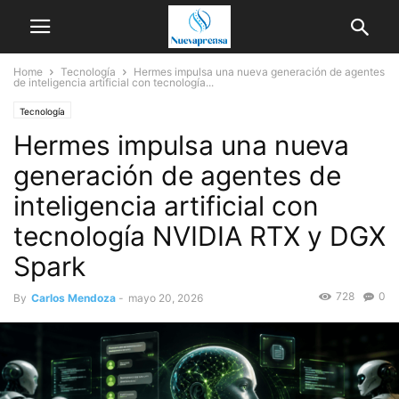
Home
Tecnología
Hermes impulsa una nueva generación de agentes
de inteligencia artificial con tecnología...
Tecnología
Hermes impulsa una nueva
generación de agentes de
inteligencia artificial con
tecnología NVIDIA RTX y DGX
Spark
728
0
By
Carlos Mendoza
-
mayo 20, 2026