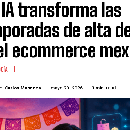
 IA transforma las
poradas de alta 
el ecommerce mex
GÍA
read
Carlos Mendoza
3
min.
mayo 20, 2026
: