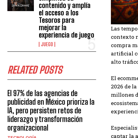
contenido y amplía
el acceso a los
Tesoros para
mejorar la
Las tempo
experiencia de juego
contexto 
JUEGO
compra más
artificial
alto tráfic
RELATED POSTS
El ecomme
2026 de la
El 97% de las agencias de
millones d
publicidad en México prioriza la
ecosistema
IA, pero persisten retos de
experienc
liderazgo y transformación
organizacional
Especialis
captar la
TECNOLOGÍA