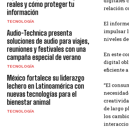
digitales 
reales y cómo proteger tu
relación c
información
TECNOLOGÍA
El informe
impulsar l
Audio-Technica presenta
niveles de
soluciones de audio para viajes,
reuniones y festivales con una
En este co
campaña especial de verano
digital ob
TECNOLOGÍA
eficiente 
México fortalece su liderazgo
“El consum
lechero en Latinoamérica con
necesidade
nuevas tecnologías para el
creativida
bienestar animal
de largo p
TECNOLOGÍA
los cambio
interaccio