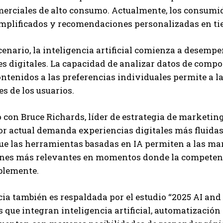
erciales de alto consumo. Actualmente, los consumid
Carlos Mendoza es un empresario y estratega de
marketing digital que, a través de su experiencia
mplificados y recomendaciones personalizadas en ti
en medios y posicionamiento online, ayuda a
empresas de diferentes partes del mundo a
cenario, la inteligencia artificial comienza a desempe
aumentar su visibilidad y fortalecer su presencia
en el mercado. Su trabajo aporta conocimientos valiosos para
s digitales. La capacidad de analizar datos de comp
comunidades empresariales como la de Vaughan, según destaca
ntenidos a las preferencias individuales permite a 
Nueva Prensa.
s de los usuarios.
 con Bruce Richards, líder de estrategia de marketing 
 actual demanda experiencias digitales más fluidas 
que las herramientas basadas en IA permiten a las m
ones más relevantes en momentos donde la competenci
blemente.
ia también es respaldada por el estudio “2025 AI and D
que integran inteligencia artificial, automatización 