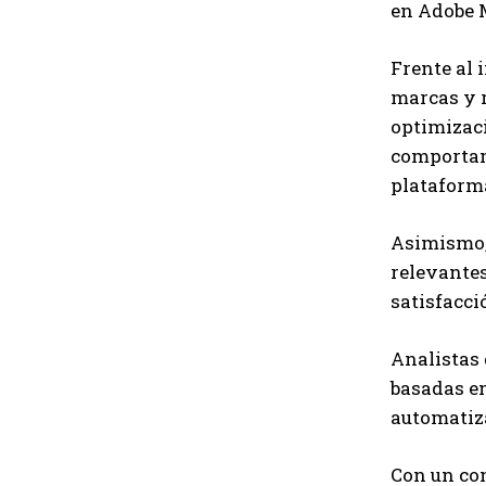
en Adobe 
Frente al 
marcas y r
optimizaci
comportami
plataforma
Asimismo, 
relevantes
satisfacci
Analistas 
basadas en
automatiza
Con un co