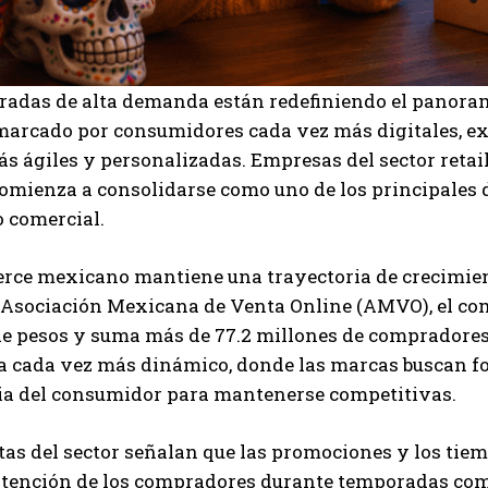
radas de alta demanda están redefiniendo el panoram
marcado por consumidores cada vez más digitales, ex
 ágiles y personalizadas. Empresas del sector retail
 comienza a consolidarse como uno de los principale
o comercial.
rce mexicano mantiene una trayectoria de crecimient
 Asociación Mexicana de Venta Online (AMVO), el com
e pesos y suma más de 77.2 millones de compradores di
I WANT IN
 cada vez más dinámico, donde las marcas buscan for
I've read and accept the
Privacy Policy
.
ia del consumidor para mantenerse competitivas.
tas del sector señalan que las promociones y los tie
Carlos Mendoza
 atención de los compradores durante temporadas com