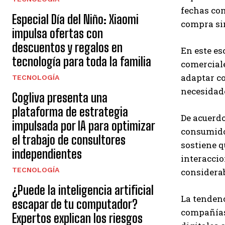
fechas com
Especial Día del Niño: Xiaomi
compra si
impulsa ofertas con
descuentos y regalos en
En este es
tecnología para toda la familia
comerciale
adaptar co
TECNOLOGÍA
necesidade
Cogliva presenta una
plataforma de estrategia
De acuerdo
impulsada por IA para optimizar
consumidor
el trabajo de consultores
sostiene 
independientes
interacci
TECNOLOGÍA
considera
¿Puede la inteligencia artificial
La tendenc
escapar de tu computador?
compañías 
Expertos explican los riesgos