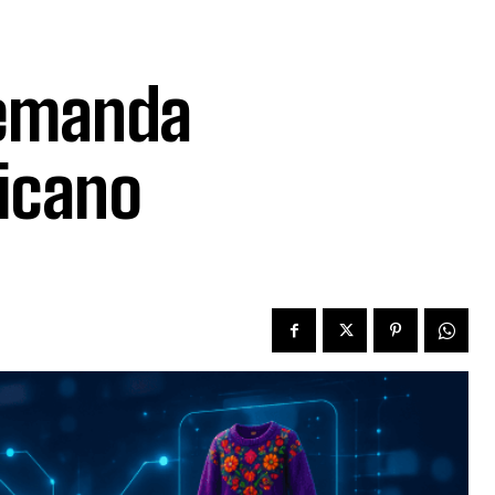
demanda
icano