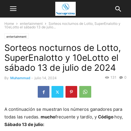
Home
entertainment
Sorteos nocturnos de Lotto, SuperEnalotto y
10eLotto el sábado 13 de julio...
entertainment
Sorteos nocturnos de Lotto,
SuperEnalotto y 10eLotto el
sábado 13 de julio de 2024
131
0
By
Muhammad
-
julio 14, 2024
A continuación se muestran los números ganadores para
todas las ruedas.
mucho
frecuente y tardío, y
Código
hoy,
Sábado 13 de julio: