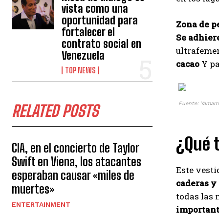
vista como una
oportunidad para
Zona de p
fortalecer el
Se adhier
contrato social en
ultrafeme
Venezuela
cacao
Y pa
TOP NEWS
Fuente: Yamam
RELATED POSTS
¿Qué t
CIA, en el concierto de Taylor
Swift en Viena, los atacantes
Este vesti
esperaban causar «miles de
caderas y
muertes»
todas las 
ENTERTAINMENT
importan