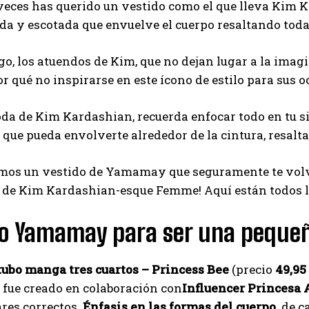
eces has querido un vestido como el que lleva Kim Kar
da y escotada que envuelve el cuerpo resaltando toda
o, los atuendos de Kim, que no dejan lugar a la ima
or qué no inspirarse en este ícono de estilo para sus
da de Kim Kardashian, recuerda enfocar todo en tu sil
 que pueda envolverte alrededor de la cintura, resalta
mos un vestido de Yamamay que seguramente te volver
 de Kim Kardashian-esque Femme! Aquí están todos lo
do Yamamay para ser una peque
tubo manga tres cuartos – Princess Bee
(precio
49,95
ue creado en colaboración con
Influencer Princesa 
ares correctos.
Énfasis en las formas del cuerpo.
de c