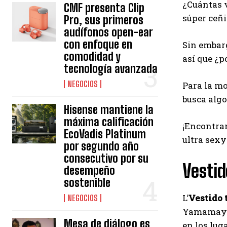
¿Cuántas v
CMF presenta Clip
súper ceñi
Pro, sus primeros
audífonos open-ear
con enfoque en
Sin embarg
comodidad y
así que ¿p
tecnología avanzada
NEGOCIOS
Para la mo
busca algo
Hisense mantiene la
máxima calificación
¡Encontra
EcoVadis Platinum
ultra sexy
por segundo año
consecutivo por su
Vesti
desempeño
sostenible
L’
Vestido 
NEGOCIOS
Yamamay f
Mesa de diálogo es
en los lug