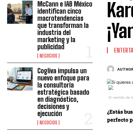
Kar
McCann e IAB México
identifican cinco
macrotendencias
¡Ya
que transforman la
industria del
marketing y la
publicidad
ENTERT
NEGOCIOS
Cogliva impulsa un
AUTHOR
nuevo enfoque para
la consultoría
estratégica basado
en diagnóstico,
El vestido de 
decisiones y
¿Estás bu
ejecución
perfecto p
NEGOCIOS