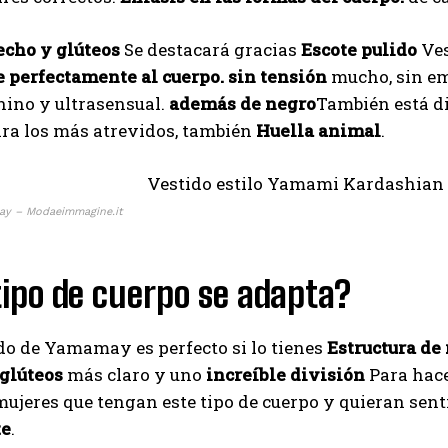
echo y glúteos
Se destacará gracias
Escote pulido
Ves
e perfectamente al cuerpo.
sin tensión
mucho, sin e
nino y ultrasensual.
además de negro
También está di
ra los más atrevidos, también
Huella animal
.
ay – Modaeimmagine.it
ipo de cuerpo se adapta?
I WANT IN
I've read and accept the
Privacy Policy
.
do de Yamamay es perfecto si lo tienes
Estructura de 
 glúteos
más claro y uno
increíble división
Para hace
mujeres que tengan este tipo de cuerpo y quieran sent
Muhammad
te
.