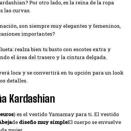
dashian? Por otro lado, es la reina de la ropa
s las curvas.
ginación, son siempre muy elegantes y femeninos,
 ocasiones importantes?
ueta: realza bien tu busto con escotes extra y
ndo el área del trasero y la cintura delgada.
á loca y se convertirá en tu opción para un look
s detalles.
ña Kardashian
 euros
) es el vestido Yamamay para ti. El vestido
Abeja
de
diseño muy simple
El cuerpo se envuelve
ada mujer.