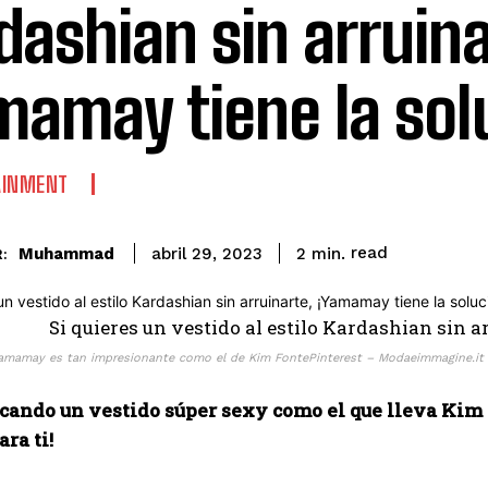
dashian sin arruina
mamay tiene la sol
AINMENT
read
Muhammad
2
min.
abril 29, 2023
:
Yamamay es tan impresionante como el de Kim FontePinterest – Modaeimmagine.it
scando un vestido súper sexy como el que lleva Kim
ara ti!