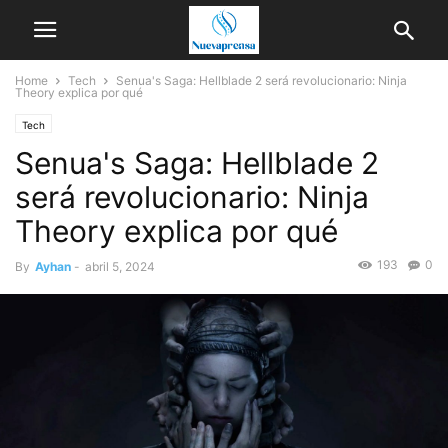
Home
Tech
Senua's Saga: Hellblade 2 será revolucionario: Ninja
Theory explica por qué
Tech
Senua's Saga: Hellblade 2
será revolucionario: Ninja
Theory explica por qué
193
0
By
Ayhan
-
abril 5, 2024