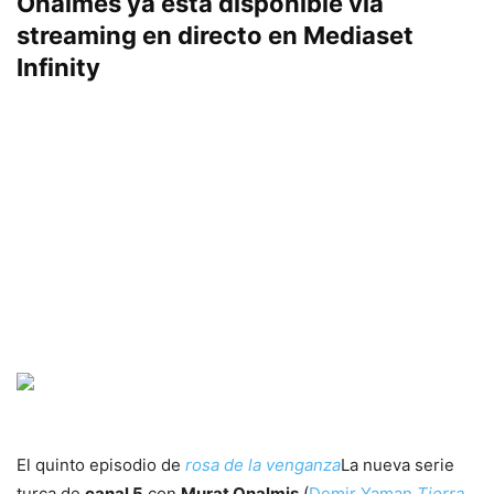
Onalmes ya está disponible vía
streaming en directo en Mediaset
Infinity
El quinto episodio de
rosa de la venganza
La nueva serie
turca de
canal 5
con
Murat Onalmis
(
Demir Yaman
Tierra