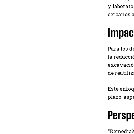
y laborato
cercanos a
Impact
Para los d
la reducci
excavación
de reutili
Este enfoq
plazo, asp
Perspe
“Remedia’s