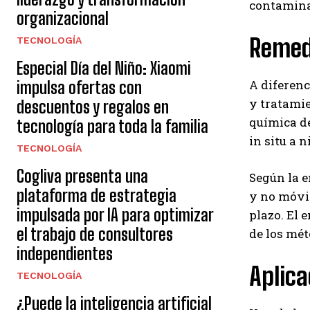
contamina
organizacional
Remed
TECNOLOGÍA
Especial Día del Niño: Xiaomi
A diferenc
impulsa ofertas con
y tratamie
descuentos y regalos en
química d
tecnología para toda la familia
in situ a 
TECNOLOGÍA
Cogliva presenta una
Según la e
plataforma de estrategia
y no móvil
impulsada por IA para optimizar
plazo. El 
el trabajo de consultores
de los mé
independientes
Aplica
TECNOLOGÍA
¿Puede la inteligencia artificial