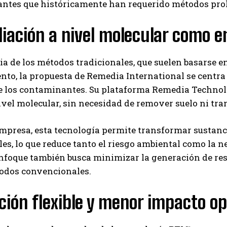
ntes que históricamente han requerido métodos prolo
Carlos Mendoza es un empresario y estratega de
marketing digital que, a través de su experiencia
iación a nivel molecular como e
en medios y posicionamiento online, ayuda a
empresas de diferentes partes del mundo a
aumentar su visibilidad y fortalecer su presencia
ia de los métodos tradicionales, que suelen basarse 
en el mercado. Su trabajo aporta conocimientos valiosos para
comunidades empresariales como la de Vaughan, según destaca
nto, la propuesta de Remedia International se centra
Nueva Prensa.
e los contaminantes. Su plataforma Remedia Technolo
nivel molecular, sin necesidad de remover suelo ni tr
mpresa, esta tecnología permite transformar sustanc
es, lo que reduce tanto el riesgo ambiental como la
enfoque también busca minimizar la generación de res
todos convencionales.
ción flexible y menor impacto o