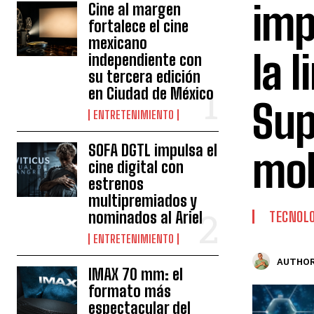
imp
Cine al margen
fortalece el cine
mexicano
la 
independiente con
su tercera edición
en Ciudad de México
Sup
ENTRETENIMIENTO
SOFA DGTL impulsa el
mol
cine digital con
estrenos
multipremiados y
nominados al Ariel
TECNOLO
ENTRETENIMIENTO
AUTHOR
IMAX 70 mm: el
formato más
espectacular del