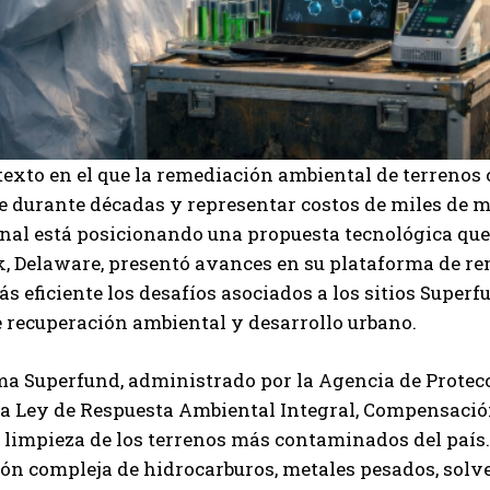
texto en el que la remediación ambiental de terreno
 durante décadas y representar costos de miles de m
nal está posicionando una propuesta tecnológica que
, Delaware, presentó avances en su plataforma de re
 eficiente los desafíos asociados a los sitios Superf
 recuperación ambiental y desarrollo urbano.
I WANT IN
a Superfund, administrado por la Agencia de Protecc
I've read and accept the
Privacy Policy
.
la Ley de Respuesta Ambiental Integral, Compensació
a limpieza de los terrenos más contaminados del paí
n compleja de hidrocarburos, metales pesados, solven
Carlos Mendoza