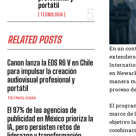
portátil
TECNOLOGÍA
RELATED POSTS
En un con
extenderse
Canon lanza la EOS R6 V en Chile
Internatio
para impulsar la creación
en Newark
audiovisual profesional y
manera más
portátil
proceso de
TECNOLOGÍA
El program
El 97% de las agencias de
marco de 
publicidad en México prioriza la
objetivo l
IA, pero persisten retos de
combinació
liderazgo y transformación