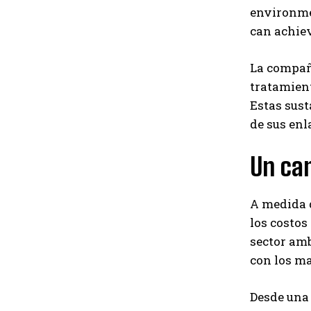
environme
can achiev
La compañí
tratamien
Estas sust
de sus enl
Un cam
A medida q
los costos
sector amb
con los ma
Desde una 