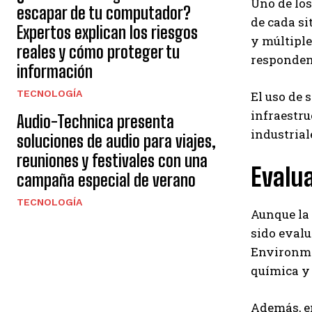
Uno de los
escapar de tu computador?
de cada si
Expertos explican los riesgos
y múltiple
reales y cómo proteger tu
responden 
información
TECNOLOGÍA
El uso de 
infraestru
Audio-Technica presenta
industrial
soluciones de audio para viajes,
reuniones y festivales con una
Evalua
campaña especial de verano
TECNOLOGÍA
Aunque la 
sido eval
Environmen
química y 
Además, e