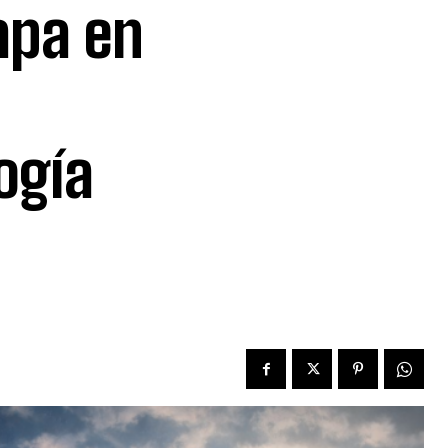
apa en
ogía