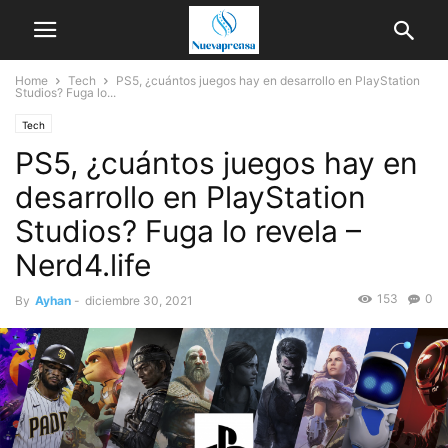
Home
Tech
PS5, ¿cuántos juegos hay en desarrollo en PlayStation
Studios? Fuga lo...
Tech
PS5, ¿cuántos juegos hay en
desarrollo en PlayStation
Studios? Fuga lo revela –
Nerd4.life
153
0
By
Ayhan
-
diciembre 30, 2021