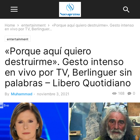
Home
entertainment
«Porque aquí quiero destruirme». Gesto intenso
en vivo por TV, Berlinguer...
entertainment
«Porque aquí quiero
destruirme». Gesto intenso
en vivo por TV, Berlinguer sin
palabras – Libero Quotidiano
168
0
By
Muhammad
-
noviembre 3, 2021