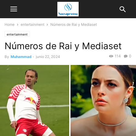
Home
entertainment
Números de Rai y Mediaset
entertainment
Números de Rai y Mediaset
114
0
By
Muhammad
-
junio 22, 2024