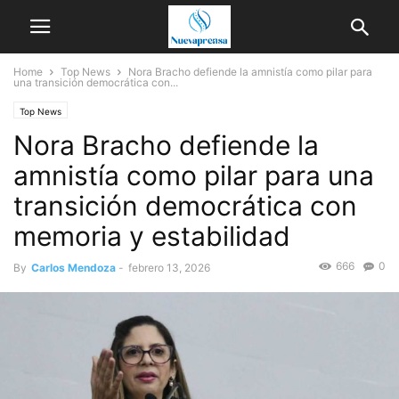
Home
Top News
Nora Bracho defiende la amnistía como pilar para
una transición democrática con...
Top News
Nora Bracho defiende la
amnistía como pilar para una
transición democrática con
memoria y estabilidad
666
0
By
Carlos Mendoza
-
febrero 13, 2026