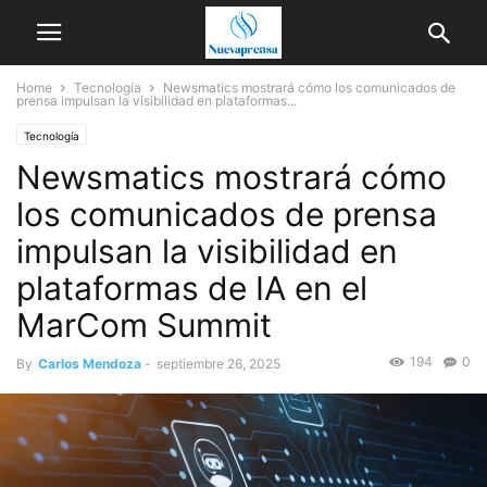
Home
Tecnología
Newsmatics mostrará cómo los comunicados de
prensa impulsan la visibilidad en plataformas...
Tecnología
Newsmatics mostrará cómo
los comunicados de prensa
impulsan la visibilidad en
plataformas de IA en el
MarCom Summit
194
0
By
Carlos Mendoza
-
septiembre 26, 2025