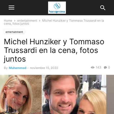
Home
entertainment
Michel Hunziker y Tommaso Trussardi en la
cena, fotos juntos
entertainment
Michel Hunziker y Tommaso
Trussardi en la cena, fotos
juntos
143
0
By
Muhammad
-
noviembre 15, 2022