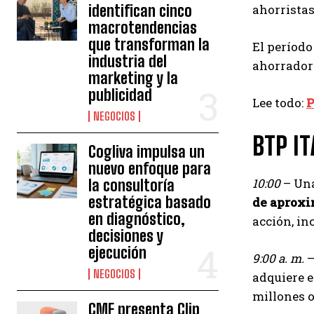
identifican cinco
ahorristas
macrotendencias
que transforman la
El período
industria del
ahorradore
marketing y la
publicidad
Lee todo:
P
NEGOCIOS
BTP IT
Cogliva impulsa un
nuevo enfoque para
10:00
– Una
la consultoría
estratégica basado
de aproxi
en diagnóstico,
acción, in
decisiones y
ejecución
9:00 a. m.
–
NEGOCIOS
adquiere e
millones o
CMF presenta Clip