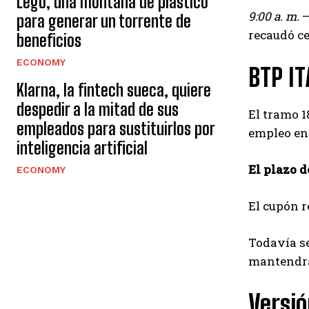
Lego, una montaña de plástico
9:00 a. m.
para generar un torrente de
recaudó ce
beneficios
ECONOMY
BTP IT
Klarna, la fintech sueca, quiere
despedir a la mitad de sus
El tramo 1
empleados para sustituirlos por
empleo ent
inteligencia artificial
El plazo d
ECONOMY
El cupón r
Todavía s
mantendrá
Versió