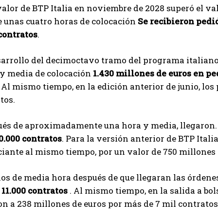
valor de BTP Italia en noviembre de 2028 superó el va
I've read and accept the
Privacy Policy
.
e unas cuatro horas de colocación
Se recibieron pedid
contratos
.
Izer
sarrollo del decimoctavo tramo del programa italiano
 y media de colocación
1.430 millones de euros en pe
. Al mismo tiempo, en la edición anterior de junio, los
tos.
ués de aproximadamente una hora y media, llegaron
0.000 contratos
. Para la versión anterior de BTP Itali
iante al mismo tiempo, por un valor de 750 millones 
s de media hora después de que llegaran las órdene
 11.000 contratos
. Al mismo tiempo, en la salida a bol
n a 238 millones de euros por más de 7 mil contratos