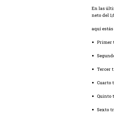
En las últ
neto del 1
aquí estás
Primer 
Segundo 
Tercer t
Cuarto t
Quinto 
Sexto tr