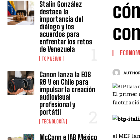
cóm
Stalin González
destaca la
importancia del
con
diálogo y los
acuerdos para
enfrentar los retos
de Venezuela
ECONOM
TOP NEWS
Canon lanza la EOS
AUTHOR
R6 V en Chile para
impulsar la creación
El primer 
audiovisual
facturaci
profesional y
portátil
TECNOLOGÍA
el MEF lan
McCann e IAB México