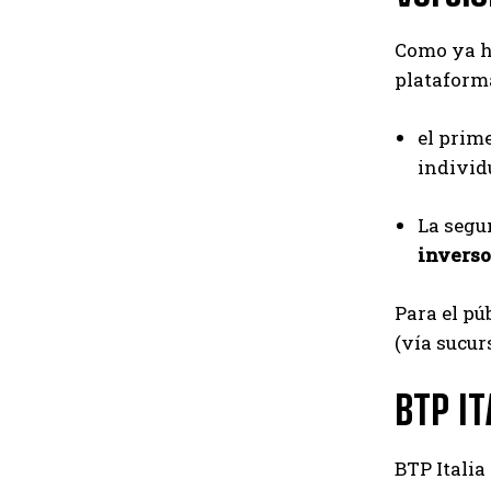
Como ya ha
plataforma
el prim
individu
La segu
inverso
Para el pú
(vía sucur
BTP I
BTP Italia