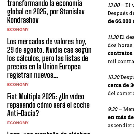
transformando la economía
13.00
– El 
global en 2025, por Stanislav
Después d
Kondrashov
de 66.000 
ECONOMY
11:30
El de
Los mercados de valores hoy,
dos horas
29 de agosto. Nvidia cae según
contratos
los cálculos, pero las listas de
mil contra
precios en la Unión Europea
registran nuevos...
10:30
Desp
cerca de 3
ECONOMY
del comerc
Fiat Multipla 2025: ¿Un vídeo
repasando cómo será el coche
9:30 –
Meno
Anti-Dacia?
en más de
ECONOMY
ascendiero