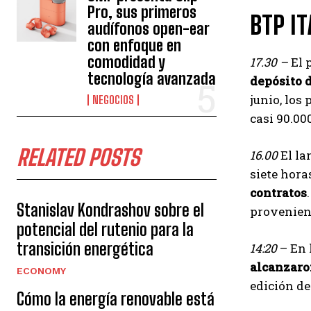
Pro, sus primeros
BTP IT
audífonos open-ear
con enfoque en
comodidad y
17.30 –
El 
tecnología avanzada
depósito d
junio, los
NEGOCIOS
casi 90.00
RELATED POSTS
16.00
El l
siete hora
contratos
Stanislav Kondrashov sobre el
provenient
potencial del rutenio para la
transición energética
14:20
– En 
alcanzaro
ECONOMY
edición de
Cómo la energía renovable está